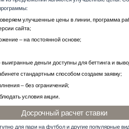
 программы:
роверяем улучшенные цены в линии, программа ра
ерсии сайта;
ожение – на постоянной основе;
 – выигранные деньги доступны для беттинга и выв
кабинете стандартным способом создаем заявку;
лнения – без ограничений;
облюдать условия акции.
Досрочный расчет ставки
упно для пари на футбол и другие популярные ви