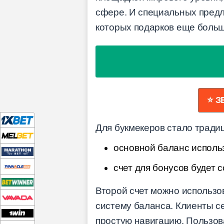
сфере. И специальных предл
которых подарков еще больш
⭐ З
Для букмекеров стало традиц
основной баланс исполь
счет для бонусов будет 
Второй счет можно использо
систему баланса. Клиенты с
простую навигацию. Пользова