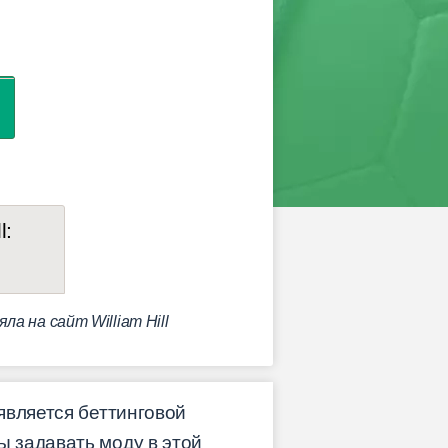
l:
а на сайт William Hill
является беттинговой
 задавать моду в этой