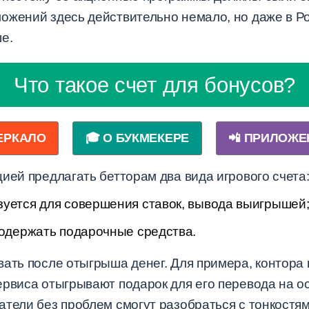
ожений здесь действительно немало, но даже в Ро
е.
Что такое счет для бонусов?
ЕРКАЛО
🎓 О БУКМЕКЕРЕ
📲 ПРИЛОЖЕ
ией предлагать бетторам два вида игрового счета
зуется для совершения ставок, вывода выигрышей
содержать подарочные средства.
вать после отыгрыша денег. Для примера, контора
ервиса отыгрывают подарок для его перевода на о
тели без проблем смогут разобраться с тонкостям