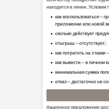
находится в линии. Условия
как воспользоваться – п
приложении или новой в
сколько действует предл
отыгрыш – отсутствует;
как потратить на ставки
как вывести – в личном 
минимальная сумма попо
отказ – достаточно не с
Акционное предложение дост