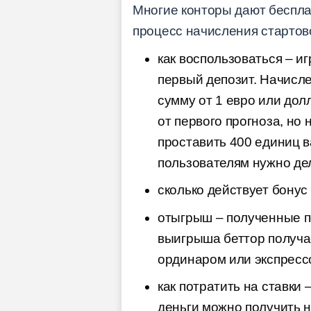
Многие конторы дают беспла
процесс начисления стартов
как воспользоваться – и
первый депозит. Начисле
сумму от 1 евро или дол
от первого прогноза, но
проставить 400 единиц в
пользователям нужно дел
сколько действует бонус
отыгрыш – полученные п
выигрыша беттор получа
ординаром или экспресс
как потратить на ставки
деньги можно получить н