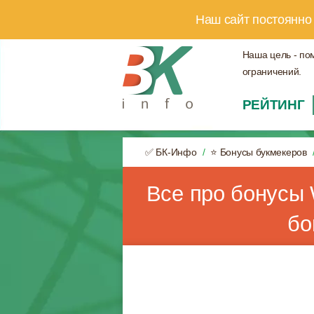
Наш сайт постоянно
Наша цель - по
ограничений.
РЕЙТИНГ
✅ БК-Инфо
⭐ Бонусы букмекеров
Все про бонусы W
бо