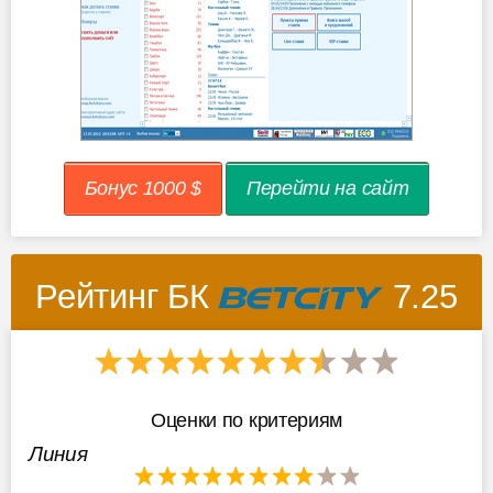
Бонус 1000 $
Перейти на сайт
Рейтинг БК
7.25
Оценки по критериям
Линия