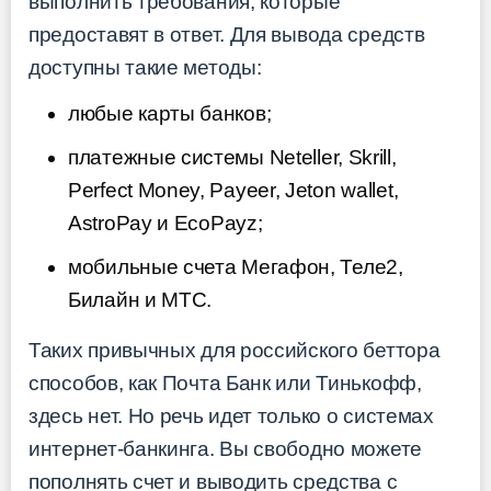
выполнить требования, которые
предоставят в ответ. Для вывода средств
доступны такие методы:
любые карты банков;
платежные системы
Neteller, Skrill,
Perfect Money, Payeer, Jeton wallet,
AstroPay
и
EcoPayz;
мобильные счета Мегафон, Теле2,
Билайн и МТС.
Таких привычных для российского беттора
способов, как Почта Банк или Тинькофф,
здесь нет. Но речь идет только о системах
интернет-банкинга. Вы свободно можете
пополнять счет и выводить средства с