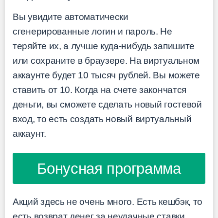
Вы увидите автоматически
сгенерированные логин и пароль. Не
теряйте их, а лучше куда-нибудь запишите
или сохраните в браузере. На виртуальном
аккаунте будет 10 тысяч рублей. Вы можете
ставить от 10. Когда на счете закончатся
деньги, вы сможете сделать новый гостевой
вход, то есть создать новый виртуальный
аккаунт.
Бонусная программа
Акций здесь не очень много. Есть кешбэк, то
есть возврат денег за неудачные ставки.