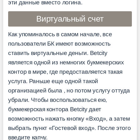
эти данные вместо логина.
Виртуальный счет
Как упоминалось в самом начале, все
пользователи БК имеют возможность
ставить виртуальные деньги. Betcity
является одной из немногих букмекерских
контор в мире, где предоставляется такая
услуга. Раньше еще одной такой
организацией была
, но потом услугу оттуда
убрали. Чтобы воспользоваться ею,
букмекерская контора Betcity дает
возможность нажать кнопку «Вход», а затем
выбрать пункт «Гостевой вход». После этого
введите капчу.