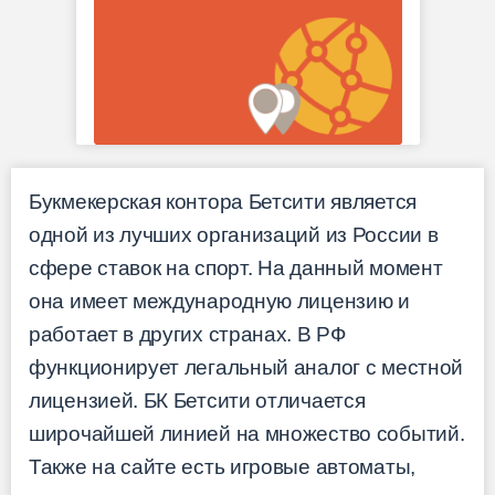
Букмекерская контора Бетсити является
одной из лучших организаций из России в
сфере ставок на спорт. На данный момент
она имеет международную лицензию и
работает в других странах. В РФ
функционирует легальный аналог с местной
лицензией. БК Бетсити отличается
широчайшей линией на множество событий.
Также на сайте есть игровые автоматы,