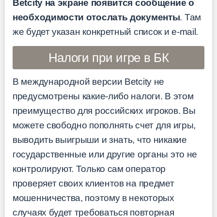
Betcity на экране появится сообщение о
необходимости отослать документы
. Там
же будет указан конкретный список и e-mail.
Налоги при игре в БК
В международной версии Betcity не
предусмотрены какие-либо налоги. В этом
преимущество для российских игроков. Вы
можете свободно пополнять счет для игры,
выводить выигрыши и знать, что никакие
государственные или другие органы это не
контролируют. Только сам оператор
проверяет своих клиентов на предмет
мошенничества, поэтому в некоторых
случаях будет требоваться повторная