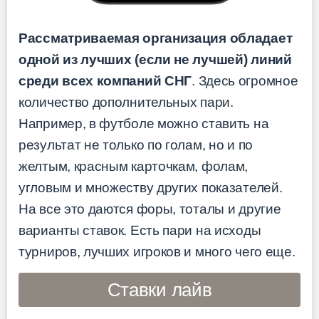
Рассматриваемая организация обладает
одной из лучших (если не лучшей) линий
среди всех компаний СНГ
. Здесь огромное
количество дополнительных пари.
Например, в футболе можно ставить на
результат не только по голам, но и по
желтым, красным карточкам, фолам,
угловым и множеству других показателей.
На все это даются форы, тоталы и другие
варианты ставок. Есть пари на исходы
турниров, лучших игроков и много чего еще.
Ставки лайв