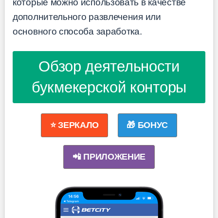
которые можно использовать в качестве
дополнительного развлечения или
основного способа заработка.
Обзор деятельности
букмекерской конторы
⭐ ЗЕРКАЛО
🎁 БОНУС
📲 ПРИЛОЖЕНИЕ