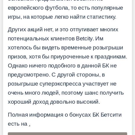
европейского футбола, то есть популярные
игры, на которые легко найти статистику.
Других акций нет, и это отпугивает многих
потенциальных клиентов Betcity. Им
хотелось бы видеть временные розыгрыши
призов, хотя бы приуроченные к праздникам.
Однако ничего подобного в данной БК не
предусмотрено. С другой стороны, в
розыгрыше суперэкспресса участвует не
очень много людей, поэтому шанс получить
хороший доход довольно высокий.
Полная информация о бонусах БК Бетсити
есть на
.