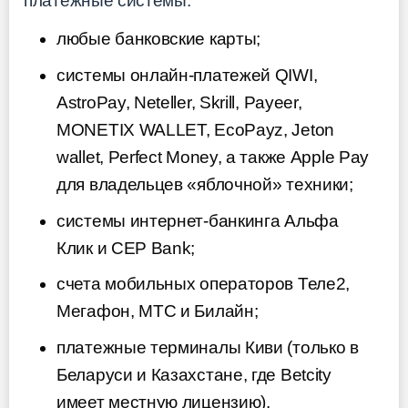
платежные системы:
любые банковские карты;
системы онлайн-платежей QIWI,
AstroPay, Neteller, Skrill, Payeer,
MONETIX WALLET, EcoPayz, Jeton
wallet, Perfect Money, а также Apple Pay
для владельцев «яблочной» техники;
системы интернет-банкинга Альфа
Клик и CEP Bank;
счета мобильных операторов Теле2,
Мегафон, МТС и Билайн;
платежные терминалы Киви (только в
Беларуси и Казахстане, где Betcity
имеет местную лицензию).