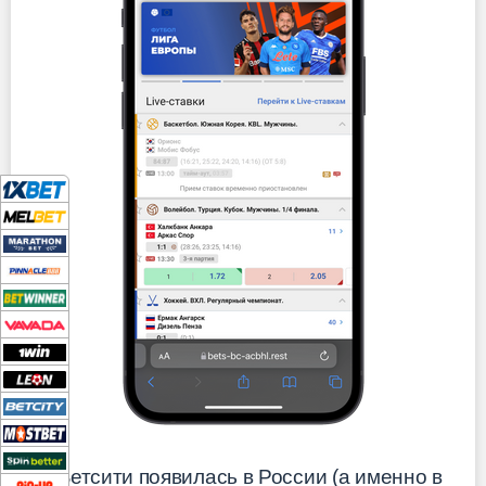
БК Бетсити появилась в России (а именно в