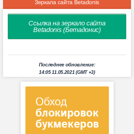
Зеркала сайта Betadonis
Ссылка на зеркало сайта
Betadonis (Бетадонис)
Последнее обновление:
14:05 11.05.2021 (GMT +3)