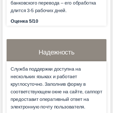
банковского перевода – его обработка
длится 3-5 рабочих дней.
Оценка 5/10
Надежность
Служба поддержки доступна на
нескольких языках и работает
круглосуточно. Заполнив форму в
соответствующем окне на сайте, саппорт
предоставит оперативный ответ на
электронную почту пользователя.