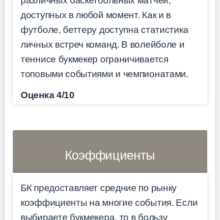
различных баскетбольных матчей,
доступных в любой момент. Как и в
футболе, беттеру доступна статистика
личных встреч команд. В волейболе и
теннисе букмекер ограничивается
топовыми событиями и чемпионатами.
Оценка 4/10
Коэффициенты
БК предоставляет средние по рынку
коэффициенты на многие события. Если
выбираете букмекера, то в бользу