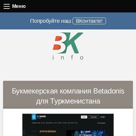
Меню
Меню
Попробуйте наш
ВКонтакте!
Букмекерская компания Betadonis
для Туркменистана