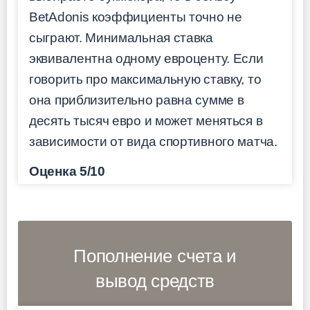
BetAdonis коэффициенты точно не
сыграют. Минимальная ставка
эквивалентна одному евроценту. Если
говорить про максимальную ставку, то
она приблизительно равна сумме в
десять тысяч евро и может меняться в
зависимости от вида спортивного матча.
Оценка 5/10
Пополнение счета и
вывод средств