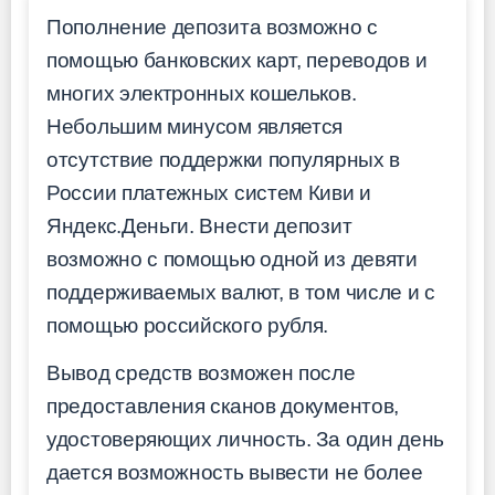
Пополнение депозита возможно с
помощью банковских карт, переводов и
многих электронных кошельков.
Небольшим минусом является
отсутствие поддержки популярных в
России платежных систем Киви и
Яндекс.Деньги. Внести депозит
возможно с помощью одной из девяти
поддерживаемых валют, в том числе и с
помощью российского рубля.
Вывод средств возможен после
предоставления сканов документов,
удостоверяющих личность. За один день
дается возможность вывести не более