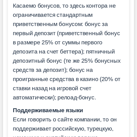
Касаемо бонусов, то здесь контора не
ограничивается стандартным
приветственным бонусом: бонус за
первый депозит (приветственный бонус
в размере 25% от суммы первого
депозита на счет беттера); пятничный
депозитный бонус (те же 25% бонусных
средств за депозит); бонус на
проигранные средства в казино (20% от
ставки назад на игровой счет
автоматически); релоад-бонус.
Поддерживаемые языки
Если говорить о сайте компании, то он
поддерживает российскую, турецкую,