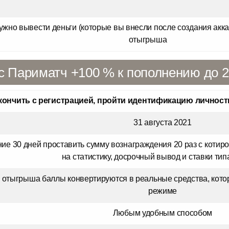
нужно вывести деньги (которые вы внесли после создания акк
отыгрыша
с Париматч +100 % к пополнению до 2
кончить с регистрацией, пройти идентификацию личности
31 августа 2021
ние 30 дней проставить сумму вознаграждения 20 раз с котиро
на статистику, досрочный вывод и ставки тип
 отыгрыша баллы конвертируются в реальные средства, кото
режиме
Любым удобным способом