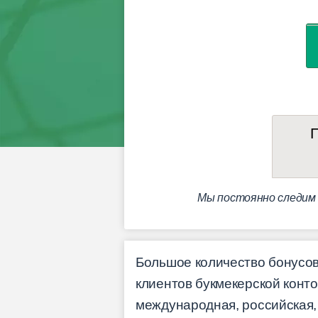
Мы постоянно следим 
Большое количество бонусов
клиентов букмекерской конто
международная, российская, 