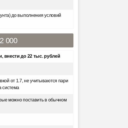
аунта) до выполнения условий
2 000
, внести до 22 тыс. рублей
вкой от 1.7, не учитываются пари
а система
рые можно поставить в обычном