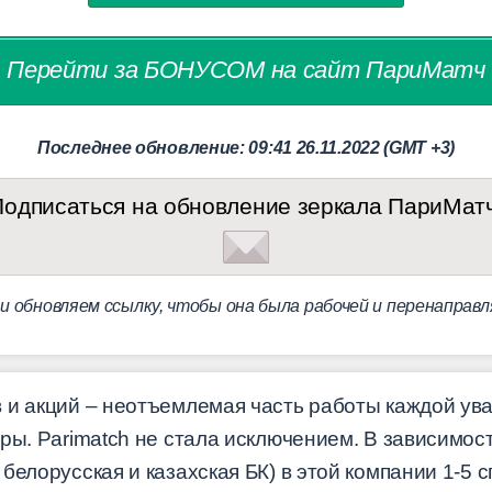
Перейти за БОНУСОМ на сайт ПариМатч
Последнее обновление: 09:41 26.11.2022 (GMT +3)
Подписаться на обновление зеркала ПариМатч
и обновляем ссылку, чтобы она была рабочей и перенаправ
 и акций – неотъемлемая часть работы каждой ув
ры. Parimatch не стала исключением. В зависимос
белорусская и казахская БК) в этой компании 1-5