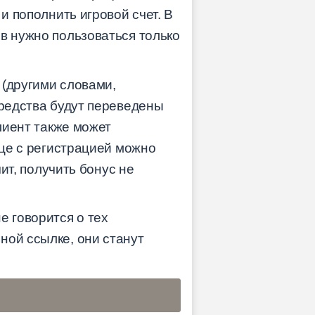
и пополнить игровой счет. В
в нужно пользоваться только
 (другими словами,
средства будут переведены
клиент также может
ице с регистрацией можно
чит, получить бонус не
е говорится о тех
ной ссылке, они станут