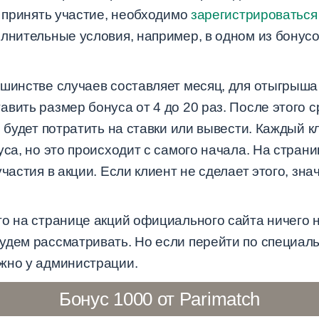
ы принять участие, необходимо
зарегистрироваться
лнительные условия, например, в одном из бонусо
ьшинстве случаев составляет месяц, для отыгрыша
вить размер бонуса от 4 до 20 раз. После этого 
о будет потратить на ставки или вывести. Каждый 
уса, но это происходит с самого начала. На стран
частия в акции. Если клиент не сделает этого, зна
о на странице акций официального сайта ничего н
удем рассматривать. Но если перейти по специаль
жно у администрации.
Бонус 1000 от Parimatch