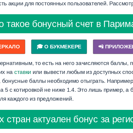
сть акции для постоянных пользователей. Рассмот
о такое бонусный счет в Парим
ЕРКАЛО
🎓 О БУКМЕКЕРЕ
📲 ПРИЛОЖЕ
тернативным, то есть на него зачисляются баллы, 
 их на
ставки
или вывести любым из доступных спос
, бонусные баллы необходимо отыграть. Например
 5 с котировкой не ниже 1.4. Это лишь пример, а
ля каждого из предложений.
х стран актуален бонус за рег