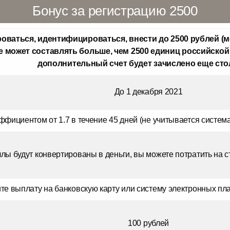
Бонус за регистрацию 2500
оваться, идентифицироваться, внести до 2500 рублей (м
е может составлять больше, чем 2500 единиц российской 
дополнительный счет будет зачислено еще сто
До 1 декабря 2021
эффициентом от 1.7 в течение 45 дней (не учитывается система
ллы будут конвертированы в деньги, вы можете потратить на 
те выплату на банковскую карту или систему электронных пл
100 рублей