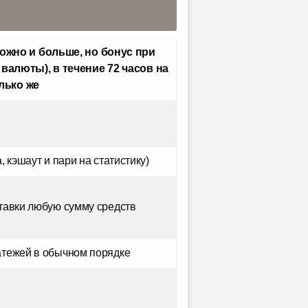
ожно и больше, но бонус при
валюты), в течение 72 часов на
лько же
, кэшаут и пари на статистику)
ставки любую сумму средств
атежей в обычном порядке