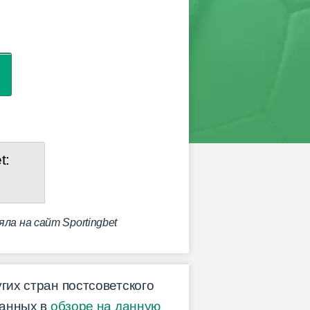
t:
ла на сайт Sportingbet
гих стран постсоветского
занных в
обзоре на данную