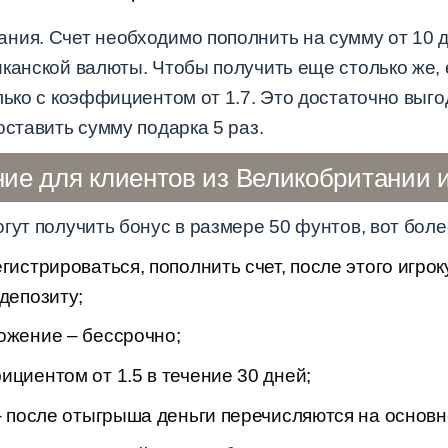
ния. Счет необходимо пополнить на сумму от 10 д
канской валюты. Чтобы получить еще столько же, 
лько с коэффициентом от 1.7. Это достаточно выг
ставить сумму подарка 5 раз.
ие для клиентов из Великобритании 
гут получить бонус в размере 50 фунтов, вот бол
гистрироваться, пополнить счет, после этого игро
 депозиту;
ожение – бессрочно;
ициентом от 1.5 в течение 30 дней;
 – после отыгрыша деньги перечисляются на основн