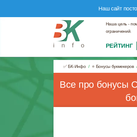
Наш сайт пост
Наша цель - по
ограничений.
РЕЙТИНГ
✅ БК-Инфо
⭐ Бонусы букмекеров
Все про бонусы С
бо