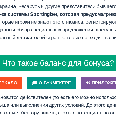
 Украина, Беларусь и другие представители бывше
з-за системы Sportingbet, которая предусматри
оторые игроки не знают этого нюанса, регистрируют
о данный обзор специальных предложений, доступн
ельный для жителей стран, которые не входят в сп
Что такое баланс для бонуса?
ЕРКАЛО
🎓 О БУКМЕКЕРЕ
📲 ПРИЛОЖЕ
овится действителен (то есть его можно использо
рыша или выполнения других условий. До этого ден
озволяет беттору видеть, сколько потенциально он