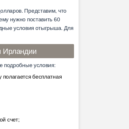
олларов. Представим, что
ему нужно поставить 60
одные условия отыгрыша. Для
и Ирландии
ее подробные условия:
ку полагается бесплатная
ой счет;