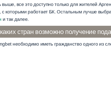
ь выше, все это доступно только для жителей Арге
, с которыми работает БК. Остальным лучше выбра
н
и так далее.
каких стран возможно получение под
ingbet необходимо иметь гражданство одного из с