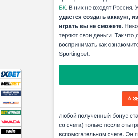
БК
. В них не входят Россия,
удастся создать аккаунт, и
играть вы не сможете
. Нек
теряют свои деньги. Так чт
воспринимать как ознакомит
Sportingbet.
⭐ З
Любой полученный бонус стан
со счета) только после отыг
вспомогательном счете. Он п