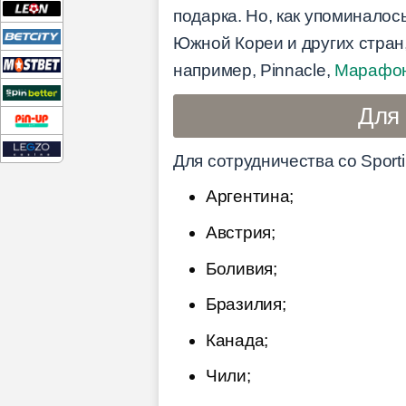
подарка. Но, как упоминалос
Южной Кореи и других стран
например, Pinnacle,
Марафо
Для 
Для сотрудничества со Sport
Аргентина;
Австрия;
Боливия;
Бразилия;
Канада;
Чили;