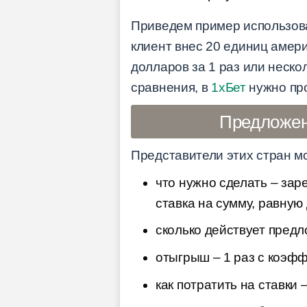
Приведем пример использова
клиент внес 20 единиц амери
долларов за 1 раз или неско
сравнения, в
1хБет
нужно про
Предложен
Представители этих стран мо
что нужно сделать – заре
ставка на сумму, равную
сколько действует предл
отыгрыш – 1 раз с коэфф
как потратить на ставки