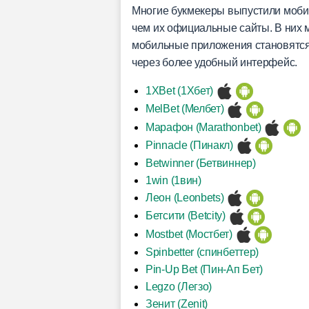
Многие букмекеры выпустили моби
чем их официальные сайты. В них мо
мобильные приложения становятся 
через более удобный интерфейс.
1XBet (1Хбет)
MelBet (Мелбет)
Марафон (Marathonbet)
Pinnacle (Пинакл)
Betwinner (Бетвиннер)
1win (1вин)
Леон (Leonbets)
Бетсити (Betcity)
Mostbet (Мостбет)
Spinbetter (спинбеттер)
Pin-Up Bet (Пин-Ап Бет)
Legzo (Легзо)
Зенит (Zenit)