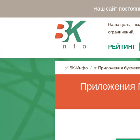
Наш сайт постоян
Наша цель - по
ограничений.
РЕЙТИНГ
✅ БК-Инфо
⭐ Приложения букмек
Приложения No