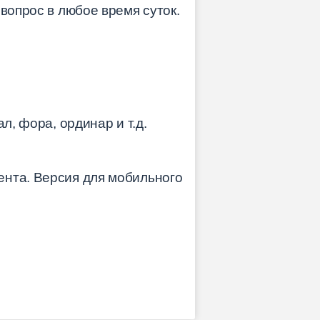
вопрос в любое время суток.
л, фора, ординар и т.д.
ента. Версия для мобильного