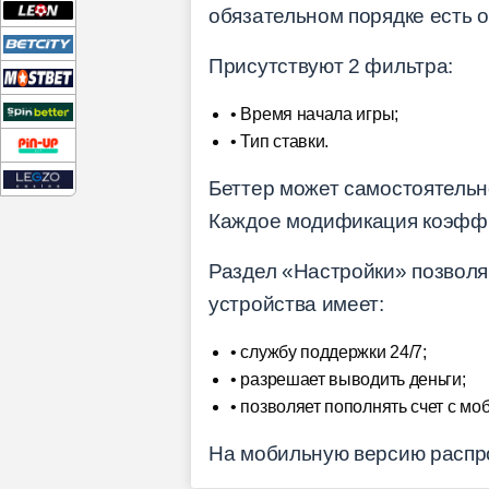
обязательном порядке есть о
Присутствуют 2 фильтра:
• Время начала игры;
• Тип ставки.
Беттер может самостоятельно
Каждое модификация коэффи
Раздел «Настройки» позволя
устройства имеет:
• службу поддержки 24/7;
• разрешает выводить деньги;
• позволяет пополнять счет с мо
На мобильную версию распро