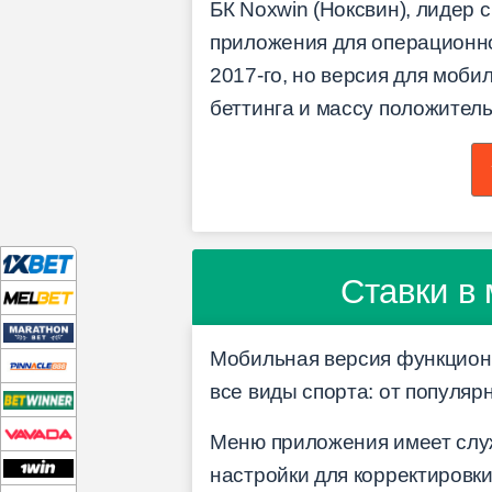
БК Noxwin (Ноксвин), лидер 
приложения для операционно
2017-го, но версия для моби
беттинга и массу положитель
Ставки в
Мобильная версия функциони
все виды спорта: от популяр
Меню приложения имеет служ
настройки для корректировки