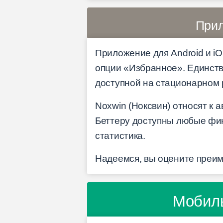
Прил
Приложение для Android и i
опции «Избранное». Единств
доступной на стационарном 
Noxwin (Ноксвин) относят к 
Беттеру доступны любые фин
статистика.
Надеемся, вы оцените преим
Мобиль