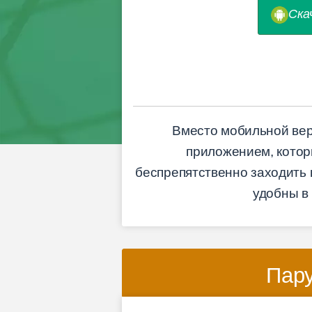
Ска
Вместо мобильной вер
приложением, которы
беспрепятственно заходить 
удобны в 
Пару