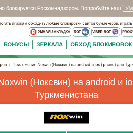
но блокируется Роскомнадзором.
Попробуйте наш
УМ
могать игрокам обходить любые блокировки сайтов букмекеров, играть
УМНАЯ ЗАКЛАДКА
БОТ
VIBER BOT
PROX
БОНУСЫ
ЗЕРКАЛА
ОБХОД БЛОКИРОВОК
еров
Приложения Noxwin (Ноксвин) на android и ios (iphone) для Ту
xwin (Ноксвин) на android и io
Туркменистана