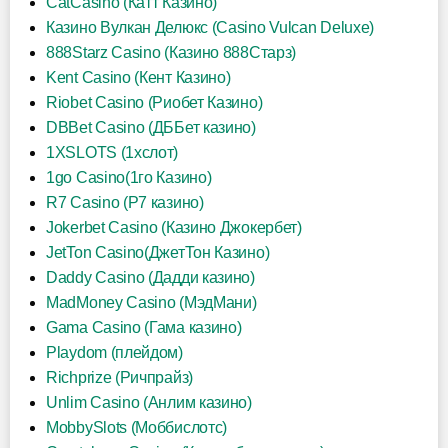
CatCasino (Катт Казино)
Казино Вулкан Делюкс (Casino Vulcan Deluxe)
888Starz Casino (Казино 888Старз)
Kent Casino (Кент Казино)
Riobet Casino (Риобет Казино)
DBBet Casino (ДББет казино)
1XSLOTS (1хслот)
1go Casino(1го Казино)
R7 Casino (Р7 казино)
Jokerbet Casino (Казино Джокербет)
JetTon Casino(ДжетТон Казино)
Daddy Casino (Дадди казино)
MadMoney Casino (МэдМани)
Gama Casino (Гама казино)
Playdom (плейдом)
Richprize (Ричпрайз)
Unlim Casino (Анлим казино)
MobbySlots (Моббислотс)