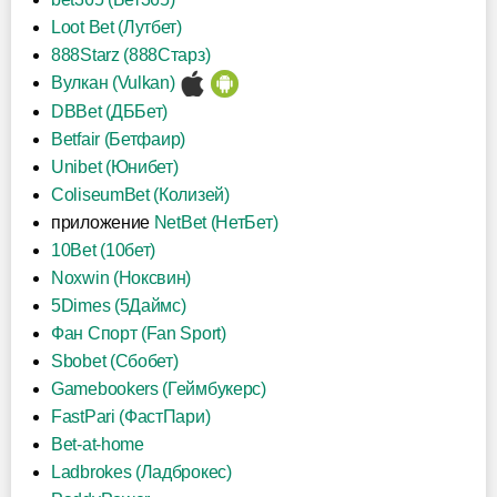
Loot Bet (Лутбет)
888Starz (888Старз)
Вулкан (Vulkan)
DBBet (ДББет)
Betfair (Бетфаир)
Unibet (Юнибет)
ColiseumBet (Колизей)
приложение
NetBet (НетБет)
10Bet (10бет)
Noxwin (Ноксвин)
5Dimes (5Даймс)
Фан Спорт (Fan Sport)
Sbobet (Сбобет)
Gamebookers (Геймбукерс)
FastPari (ФастПари)
Bet-at-home
Ladbrokes (Ладброкес)