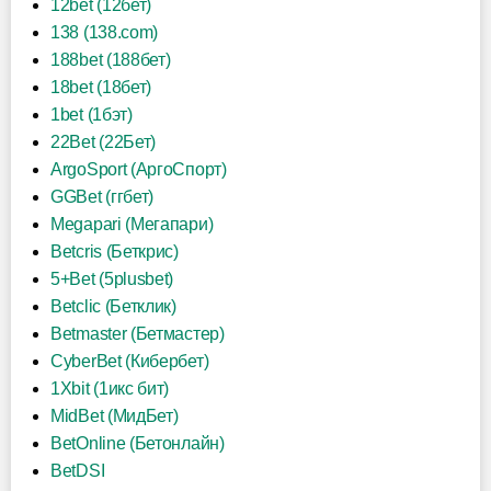
12bet (12бет)
138 (138.com)
188bet (188бет)
18bet (18бет)
1bet (1бэт)
22Bet (22Бет)
ArgoSport (АргоСпорт)
GGBet (ггбет)
Megapari (Мегапари)
Betcris (Беткрис)
5+Bet (5plusbet)
Betclic (Бетклик)
Betmaster (Бетмастер)
CyberBet (Кибербет)
1Xbit (1икс бит)
MidBet (МидБет)
BetOnline (Бетонлайн)
BetDSI