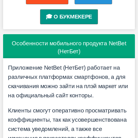
🎓 О БУКМЕКЕРЕ
Особенности мобильного продукта NetBet
(НетБет)
Приложение NetBet (НетБет) работает на
различных платформах смартфонов, а для
скачивания можно зайти на плэй маркет или
на официальный сайт конторы.
Клиенты смогут оперативно просматривать
коэффициенты, так как усовершенствована
система уведомлений, а также все