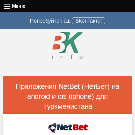
Меню
Меню
Попробуйте наш
ВКонтакте!
Приложения NetBet (НетБет) на
android и ios (iphone) для
Туркменистана