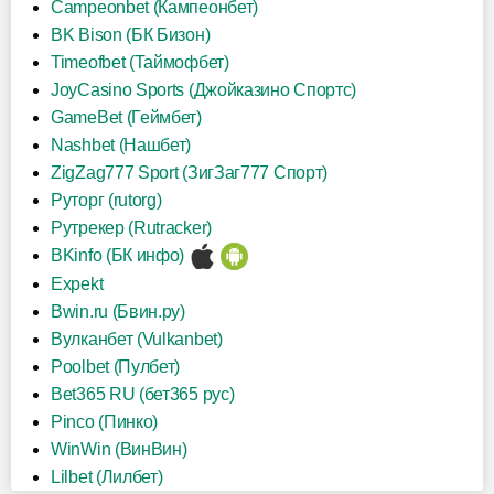
Campeonbet (Кампеонбет)
BK Bison (БК Бизон)
Timeofbet (Таймофбет)
JoyCasino Sports (Джойказино Спортс)
GameBet (Геймбет)
Nashbet (Нашбет)
ZigZag777 Sport (ЗигЗаг777 Спорт)
Руторг (rutorg)
Рутрекер (Rutracker)
BKinfo (БК инфо)
Expekt
Bwin.ru (Бвин.ру)
Вулканбет (Vulkanbet)
Poolbet (Пулбет)
Bet365 RU (бет365 рус)
Pinco (Пинко)
WinWin (ВинВин)
Lilbet (Лилбет)