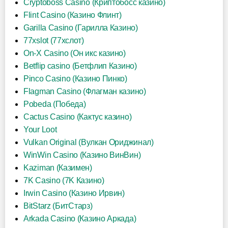
Cryptoboss Casino (Криптобосс казино)
Flint Casino (Казино Флинт)
Garilla Casino (Гарилла Казино)
77xslot (77хслот)
On-X Casino (Он икс казино)
Betflip casino (Бетфлип Казино)
Pinco Casino (Казино Пинко)
Flagman Casino (Флагман казино)
Pobeda (Победа)
Cactus Casino (Кактус казино)
Your Loot
Vulkan Original (Вулкан Ориджинал)
WinWin Casino (Казино ВинВин)
Kaziman (Казимен)
7K Casino (7K Казино)
Irwin Casino (Казино Ирвин)
BitStarz (БитСтарз)
Arkada Casino (Казино Аркада)