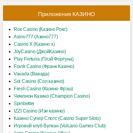
Приложения КАЗИНО
Rox Casino (Казино Рокс)
Asino777 (Азино777)
Casino X (Казино х)
JoyCasino (ДжойКазино)
Play Fortuna (Плэй Фортуна)
Frank Casino (Франк Казино)
Vavada (Вавада)
Sol Casino (Сол казино)
Fresh Casino (Казино Фрэш)
Чемпион Казино (Champion Casino)
Spinbetter
IZZI Casino (Изи казино)
Казино Супер Слотс (Casino Super Slots)
Игровой клуб Вулкан (Vulcano Games Club)