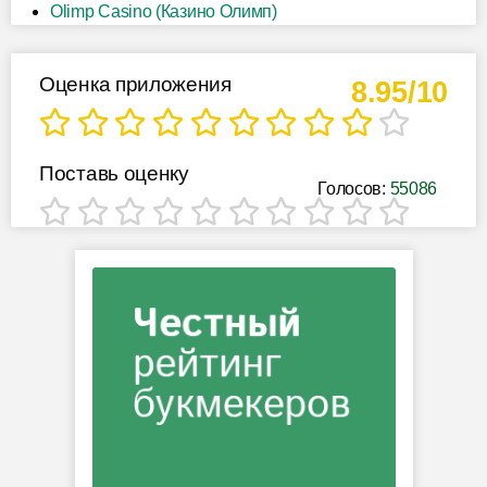
Olimp Casino (Казино Олимп)
Оценка приложения
8.95/10
Поставь оценку
Голосов:
55086