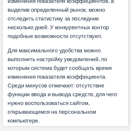
изменения показателя коэффициентов, а
выделив определенный рынок, можно
отследить статистику за последние
несколько дней. У конкурентных контор
подобные возможности отсутствуют.
Для максимального удобства можно
выполнить настройку уведомлений, по
которым система будет сообщать время
изменения показателя коэффициента.
Среди минусов отмечают: отсутствие
функции ввода и вывода средств, для чего
нужно воспользоваться сайтом,
открывающимся на персональном
компьютере.