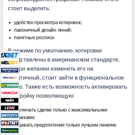
стоит выделить:
удобство просмотра котировок;
лаконичный дизайн линий;
понятные росписи.
В режиме по умолчанию, котировки
представлены в американском стандарте,
но при желании изменить его на
десятичный, стоит зайти в функциональное
меню. Также есть возможность активировать
настройку позволяющую:
заключать сделки только с максимальными
ставками;
отдавать предпочтение только лучшим линиям.