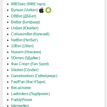
888Starz (888Старз)
Вулкан (Vulkan)
DBBet (ДББет)
Betfair (Бетфаир)
Unibet (Юнибет)
ColiseumBet (Колизей)
NetBet (НетБет)
10Bet (10бет)
Noxwin (Ноксвин)
5Dimes (5Даймс)
Фан Спорт (Fan Sport)
Sbobet (Сбобет)
Gamebookers (Геймбукерс)
FastPari (ФастПари)
Bet-at-home
Ladbrokes (Ладброкес)
PaddyPower
Interwetten