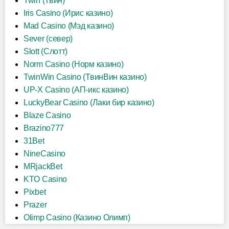
Twin (Твин)
Iris Casino (Ирис казино)
Mad Casino (Мэд казино)
Sever (север)
Slott (Слотт)
Norm Casino (Норм казино)
TwinWin Casino (ТвинВин казино)
UP-X Casino (АП-икс казино)
LuckyBear Casino (Лаки бир казино)
Blaze Casino
Brazino777
31Bet
NineCasino
MRjackBet
KTO Casino
Pixbet
Prazer
Olimp Casino (Казино Олимп)