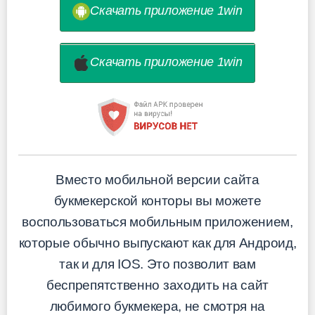
Скачать приложение 1win
Скачать приложение 1win
Вместо мобильной версии сайта
букмекерской конторы вы можете
воспользоваться мобильным приложением,
которые обычно выпускают как для Андроид,
так и для IOS. Это позволит вам
беспрепятственно заходить на сайт
любимого букмекера, не смотря на