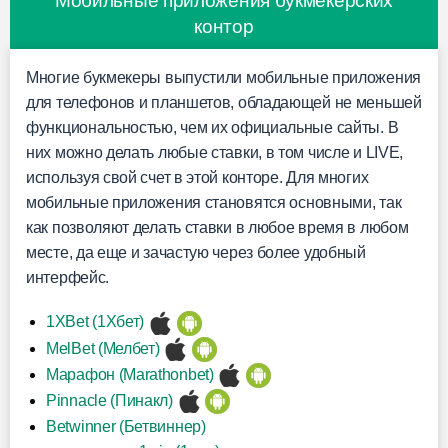
Мобильные приложения букмекерских
контор
Многие букмекеры выпустили мобильные приложения
для телефонов и планшетов, обладающей не меньшей
функциональностью, чем их официальные сайты. В
них можно делать любые ставки, в том числе и LIVE,
используя свой счет в этой конторе. Для многих
мобильные приложения становятся основными, так
как позволяют делать ставки в любое время в любом
месте, да еще и зачастую через более удобный
интерфейс.
1XBet (1Хбет)
MelBet (Мелбет)
Марафон (Marathonbet)
Pinnacle (Пинакл)
Betwinner (Бетвиннер)