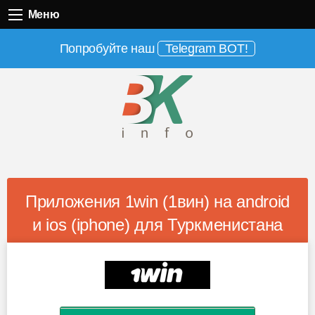
Меню
Меню
Попробуйте наш
Telegram BOT!
Приложения 1win (1вин) на android
и ios (iphone) для Туркменистана