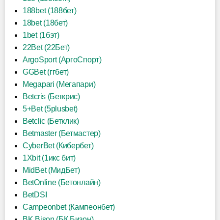
188bet (188бет)
18bet (18бет)
1bet (1бэт)
22Bet (22Бет)
ArgoSport (АргоСпорт)
GGBet (ггбет)
Megapari (Мегапари)
Betcris (Беткрис)
5+Bet (5plusbet)
Betclic (Бетклик)
Betmaster (Бетмастер)
CyberBet (Кибербет)
1Xbit (1икс бит)
MidBet (МидБет)
BetOnline (Бетонлайн)
BetDSI
Campeonbet (Кампеонбет)
BK Bison (БК Бизон)