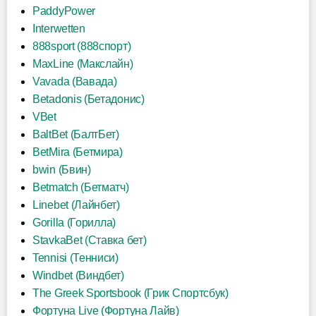
PaddyPower
Interwetten
888sport (888спорт)
MaxLine (Макслайн)
Vavada (Вавада)
Betadonis (Бетадонис)
VBet
BaltBet (БалтБет)
BetMira (Бетмира)
bwin (Бвин)
Betmatch (Бетматч)
Linebet (Лайнбет)
Gorilla (Горилла)
StavkaBet (Ставка бет)
Tennisi (Тенниси)
Windbet (Виндбет)
The Greek Sportsbook (Грик Спортсбук)
Фортуна Live (Фортуна Лайв)