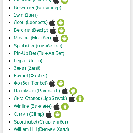
Betwinner (Бетвиннер)
1win (1вин)
Леон (Leonbets)
Бетсити (Betcity)
Mostbet (Мостбет)
Spinbetter (спинбеттер)
Pin-Up Bet (Пин-Ап Бет)
Legzo (Легзо)
Зенит (Zenit)
Favbet (Фавбет)
Фонбет (Fonbet)
ПариМатч (Parimatch)
Лига Ставок (LigaStavok)
Winline (Винлайн)
Олимп (Olimp)
Sportingbet (Спортингбет)
William Hill (Вильям Хилл)