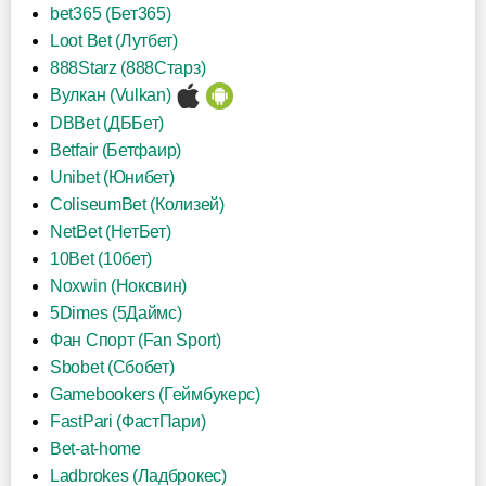
bet365 (Бет365)
Loot Bet (Лутбет)
888Starz (888Старз)
Вулкан (Vulkan)
DBBet (ДББет)
Betfair (Бетфаир)
Unibet (Юнибет)
ColiseumBet (Колизей)
NetBet (НетБет)
10Bet (10бет)
Noxwin (Ноксвин)
5Dimes (5Даймс)
Фан Спорт (Fan Sport)
Sbobet (Сбобет)
Gamebookers (Геймбукерс)
FastPari (ФастПари)
Bet-at-home
Ladbrokes (Ладброкес)