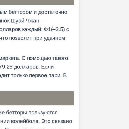
ным беттором и достаточно
динок Шуай Чжан —
олларов каждый: Ф1(–3.5) с
 что позволит при удачном
 маркета. С помощью такого
79.25 долларов. Если
дит только первое пари. В
ие бетторы пользуются
нии волейбола. Это связано