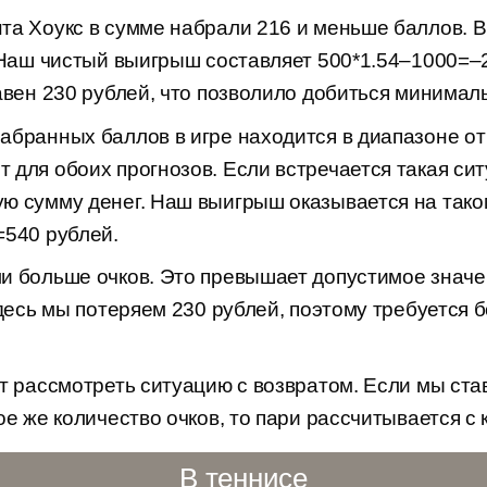
та Хоукс в сумме набрали 216 и меньше баллов. В
 Наш чистый выигрыш составляет 500*1.54–1000=–2
авен 230 рублей, что позволило добиться минимал
бранных баллов в игре находится в диапазоне от 
для обоих прогнозов. Если встречается такая сит
ю сумму денег. Наш выигрыш оказывается на тако
=540 рублей.
и больше очков. Это превышает допустимое значе
Здесь мы потеряем 230 рублей, поэтому требуется 
т рассмотреть ситуацию с возвратом. Если мы став
ое же количество очков, то пари рассчитывается с 
В теннисе