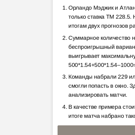
Орландо Мэджик и Атлан
только ставка ТМ 228.5.
итогам двух прогнозов р
Суммарное количество на
беспроигрышный вариант 
выигрывает максимальну
500*1.54+500*1.54–1000
Команды набрали 229 ил
смогли попасть в окно. 
анализировать матчи.
В качестве примера стои
итоге матча набрано так