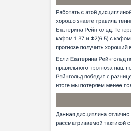
Работать с этой дисциплино
хорошо знаете правила тен
Екатерина Рейнгольд. Тепер
кэфом 1.37 и Ф2(6.5) с кэфо
прогнозе получить хороший 
Если Екатерина Рейнгольд по
правильного прогноза наш п
Рейнгольд победит с разнице
итоге мы потеряем менее по
Данная дисциплина отлично 
рассматриваемой тактикой с