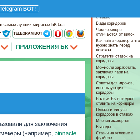
Что важно знать
Telegram BOT!
Понятие коридора в
ставках
Виды коридоров
 в самых лучших мировых БК без
Чем коридоры
Y
TELEGRAM BOT
отличаются от вилок
Как найти коридор и что
нужно знать перед
ПРИЛОЖЕНИЯ БК
поиском
Стратегии ставок на
коридоры
Можно ли заработать,
заключая пари на
коридоры
Советы для игроков,
использующих
коридоры
В каких БК выгоднее
ставить на коридоры
Плюсы и минусы
коридоров в ставках
Мнения экспертов
льзовали для заключения
Выводы
укмекеры (например,
pinnacle
Ставки на угловые в
футболе