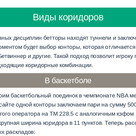
Виды коридоров
вных дисциплин бетторы находят туннели и заклю
ментом будет выбор конторы, которая отличаетс
, Бетвиннер и другие. Такой подход позволит игроку
одходящие коридорные комбинации.
В баскетболе
трим баскетбольный поединок в чемпионате NBA м
сайте одной конторы заключаем пари на сумму 500
угого оператора на ТМ 228.5 с аналогичным кэфом 
крупная ширина коридора в 11 пунктов. Теперь ра
х раскладов: