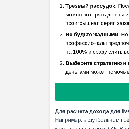
Трезвый рассудок
. Пос
можно потерять деньги 
проигрышная серия зако
Не будьте жадными
. Н
профессионалы предпочт
на 100% и сразу слить в
Выберите стратегию и
деньгами может помочь 
Для расчета дохода для liv
Например, в футбольном пое
коллектива с кэфом 2.45. В 