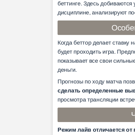
беттинге. Здесь добиваются 
дисциплине, анализируют по
Особен
Когда беттор делает ставку 
будет проходить игра. Предп
показывает все свои сильные
деньги.
Прогнозы по ходу матча поз
сделать определенные вы
просмотра трансляции встре
Ч
Режим лайв отличается от 