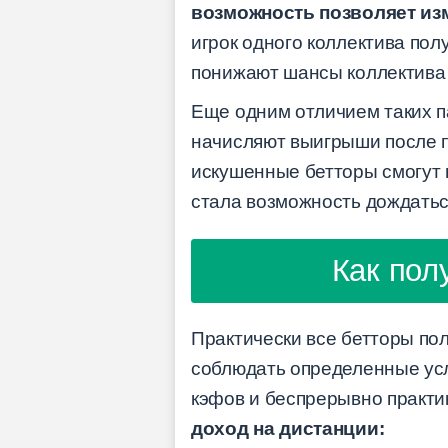
возможность позволяет из
игрок одного коллектива по
понижают шансы коллектива 
Еще одним отличием таких п
начисляют выигрыши после п
искушенные бетторы смогут 
стала возможность дождать
Как пол
Практически все бетторы по
соблюдать определенные усл
кэфов и беспрерывно практи
доход на дистанции: