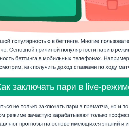
шой популярностью в беттинге. Многие пользовате
тче. Основной причиной популярности пари в реж
пность беттинга в мобильных телефонах. Наприме
мотрим, как получить доход ставками по ходу мат
Как заключать пари в live-режим
ься не только заключать пари в прематча, но и п
овом режиме зачастую зарабатывают только профес
тавляют прогнозы на основе имеющихся знаний и 