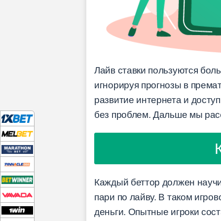
Лайв ставки пользуются боль
игнорируя прогнозы в према
развитие интернета и досту
без проблем. Дальше мы расс
Каждый беттор должен научит
пари по лайву. В таком игр
деньги. Опытные игроки сос