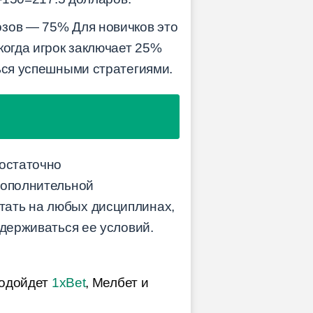
озов — 75% Для новичков это
когда игрок заключает 25%
ься успешными стратегиями.
Достаточно
дополнительной
тать на любых дисциплинах,
идерживаться ее условий.
подойдет
1xBet
, Мелбет и