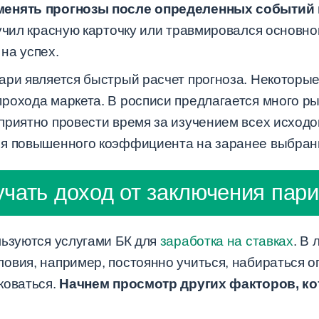
менять прогнозы после определенных событий
лучил красную карточку или травмировался основн
на успех.
ари является быстрый расчет прогноза. Некоторы
рохода маркета. В росписи предлагается много ры
приятно провести время за изучением всех исход
ся повышенного коэффициента на заранее выбран
учать доход от заключения пари
льзуются услугами БК для
заработка на ставках
. В 
овия, например, постоянно учиться, набираться о
коваться.
Начнем просмотр других факторов, к