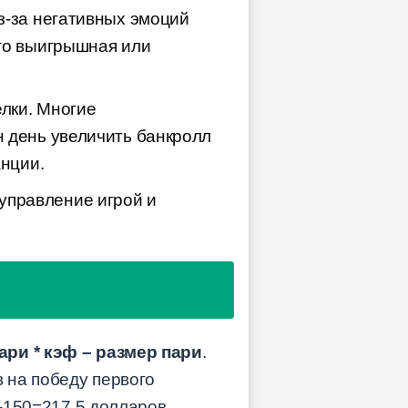
Из-за негативных эмоций
что выигрышная или
елки. Многие
 день увеличить банкролл
анции.
 управление игрой и
ари * кэф – размер пари
.
 на победу первого
5-150=217.5 долларов.