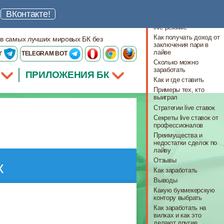
Что важно знать
ш
ВКонтакте!
Как заключать пари в
live-режиме
Как получать доход от
 в самых лучших мировых БК без
заключения пари в
лайве
Y
TELEGRAM BOT
Сколько можно
заработать
ПРИЛОЖЕНИЯ БК
Как и где ставить
Примеры тех, кто
выиграл
Стратегии live ставок
Секреты live ставок от
профессионалов
Преимущества и
недостатки сделок по
лайву
Отзывы
х
Как заработать
Выводы
Какую букмекерскую
контору выбрать
Как заработать на
вилках и как это
делают другие