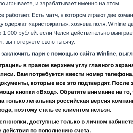
проигрываете, и зарабатывает именно на этом.
се работает. Есть матч, в котором играют две ком
у одержат «аристократы», хозяева поля, Winline да
 1 000 рублей, если Челси действительно выиграет
т, вы потеряете свою тысячу.
 заключить пари с помощью сайта Winline, выгл
трация» в правом верхнем углу главного экран
аписи. Вам потребуется ввести номер телефона
документы, которые все это подтвердят. После 
мощи кнопки «Вход». Обратите внимание на то, 
а только легальная российская версия компан
ода, поэтому стать ее клиентом нельзя.
тся кнопки, доступные только в личном кабинет
 действия по пополнению счета.