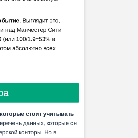
событие
. Выглядит это,
лси над Манчестер Сити
9 (или 100/1.9=53% в
етом абсолютно всех
ра
 которые стоит учитывать
перечень данных, которые он
ерской конторы. Но в