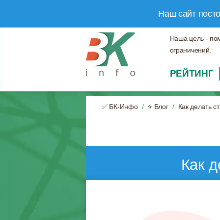
Наш сайт пост
Наша цель - по
ограничений.
РЕЙТИНГ
✅ БК-Инфо
⭐ Блог
Как делать с
Как д