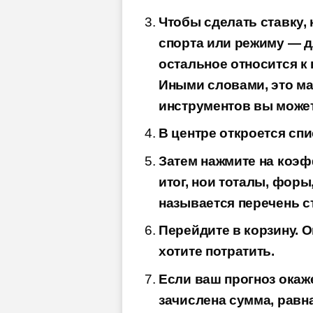
Чтобы сделать ставку, 
спорта или режиму — дл
остальное относится к
Иными словами, это ма
инструментов вы может
В центре откроется сп
Затем нажмите на коэф
итог, нои тоталы, форы
называется перечень ст
Перейдите в корзину. О
хотите потратить.
Если ваш прогноз окаж
зачислена сумма, рав