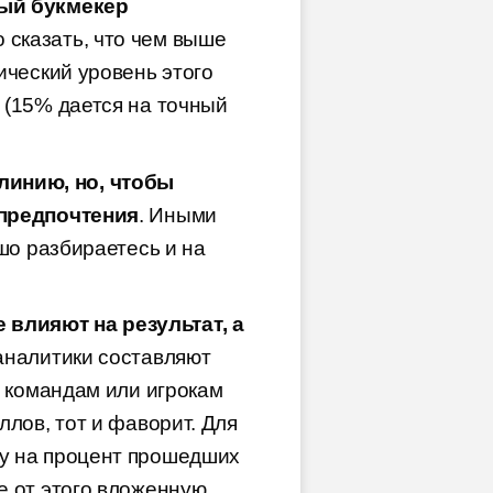
рый букмекер
о сказать, что чем выше
ический уровень этого
 (15% дается на точный
линию, но, чтобы
 предпочтения
. Иными
шо разбираетесь и на
влияют на результат, а
 аналитики составляют
я командам или игрокам
лов, тот и фаворит. Для
му на процент прошедших
е от этого вложенную