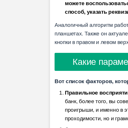
можете воспользоватьс
способ, указать рекви
Аналогичный алгоритм работ
планшетах. Также он актуале
кнопки в правом и левом вер
Какие параме
Вот список факторов, кото
Правильное восприяти
банк, более того, вы со
проигрыши, и именно в э
проходимости, но и грам