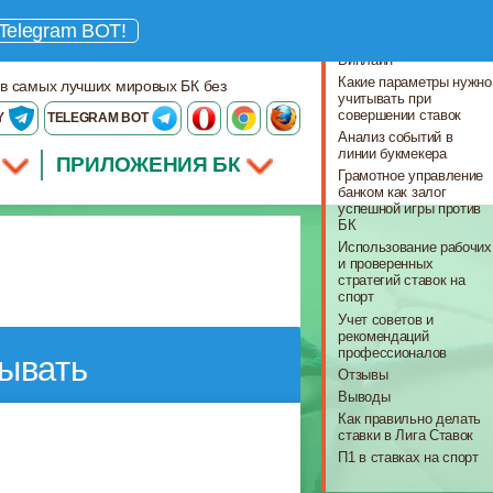
Что важно знать
Telegram BOT!
Что такое ставки в
Винлайн
Какие параметры нужно
 в самых лучших мировых БК без
учитывать при
совершении ставок
Y
TELEGRAM BOT
Анализ событий в
линии букмекера
ПРИЛОЖЕНИЯ БК
Грамотное управление
банком как залог
успешной игры против
БК
Использование рабочих
и проверенных
стратегий ставок на
спорт
Учет советов и
рекомендаций
профессионалов
рывать
Отзывы
Выводы
Как правильно делать
ставки в Лига Ставок
П1 в ставках на спорт