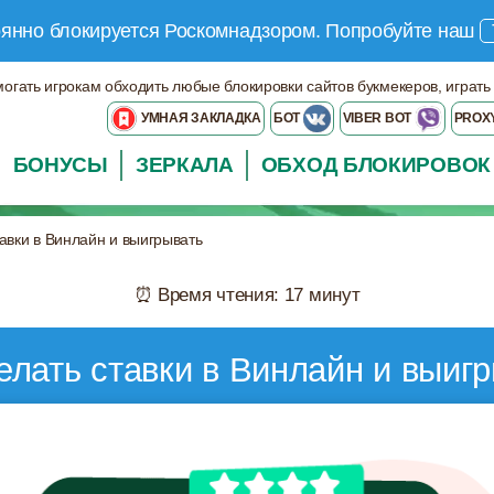
оянно блокируется Роскомнадзором.
Попробуйте наш
могать игрокам обходить любые блокировки сайтов букмекеров, играть
УМНАЯ ЗАКЛАДКА
БОТ
VIBER BOT
PROX
БОНУСЫ
ЗЕРКАЛА
ОБХОД БЛОКИРОВОК
тавки в Винлайн и выигрывать
⏰ Время чтения: 17 минут
елать ставки в Винлайн и выиг