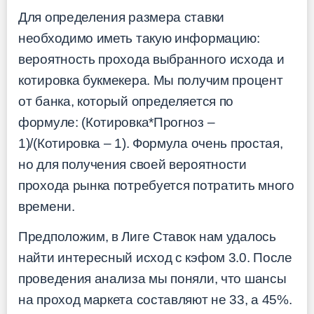
Для определения размера ставки
необходимо иметь такую информацию:
вероятность прохода выбранного исхода и
котировка букмекера. Мы получим процент
от банка, который определяется по
формуле: (Котировка*Прогноз –
1)/(Котировка – 1). Формула очень простая,
но для получения своей вероятности
прохода рынка потребуется потратить много
времени.
Предположим, в Лиге Ставок нам удалось
найти интересный исход с кэфом 3.0. После
проведения анализа мы поняли, что шансы
на проход маркета составляют не 33, а 45%.