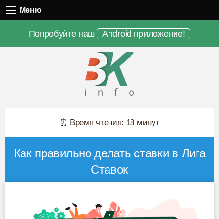
Меню
Меню
Попробуйте наш
Android приложение!
⏰ Время чтения: 18 минут
Как правильно делать ставки в Лига
Ставок