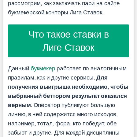
рассмотрим, как заключать пари на сайте
букмекерской конторы Лига Ставок.
Что такое ставки в
Лиге Ставок
Данный
букмекер
работает по аналогичным
правилам, как и другие сервисы.
Для
получения выигрыша необходимо, чтобы
выбранный беттором результат оказался
верным
. Оператор публикуют большую
линию, в ней содержится много исходов,
например, тотал, фора, кто победит, обе
забьют и другие. Для каждой дисциплины