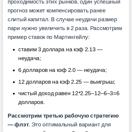
проходимость этих рынков, один успешный
прогноз может компенсировать ранее
слитый капитал. В случае неудачи размер
пари нужно увеличить в 2 раза. Рассмотрим
пример ставок по Мартингейлу:
ставим 3 доллара на кэф 2.13 —
неудача;
6 долларов на кэф 2.0 — неудача;
12 долларов на кэф 2.25 — выигрыш;
чистый доход равен 12*2.25–12–6–3=6
долларов.
Рассмотрим третью рабочую стратегию
— флэт
. Это оптимальный вариант для