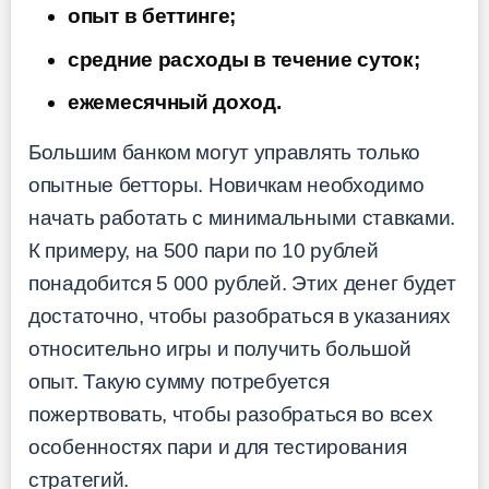
опыт в беттинге;
средние расходы в течение суток;
ежемесячный доход.
Большим банком могут управлять только
опытные бетторы. Новичкам необходимо
начать работать с минимальными ставками.
К примеру, на 500 пари по 10 рублей
понадобится 5 000 рублей. Этих денег будет
достаточно, чтобы разобраться в указаниях
относительно игры и получить большой
опыт. Такую сумму потребуется
пожертвовать, чтобы разобраться во всех
особенностях пари и для тестирования
стратегий.