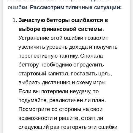
ошибки.
Рассмотрим типичные ситуации:
Зачастую бетторы ошибаются в
выборе финансовой системы
.
Устранение этой ошибки позволит
увеличить уровень дохода и получить
перспективную тактику. Сначала
беттору необходимо определить
стартовый капитал, поставить цель,
выбрать дистанцию и схему игры.
Если вы потерпели неудачу, то
подумайте, реалистичен ли план.
Посмотрите со стороны на свои
возможности и решите, стоит ли
следующий раз повторять эти ошибки