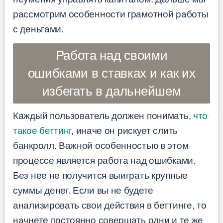
рассмотрим особенности грамотной работы
с деньгами.
Работа над своими
ошибками в ставках и как их
избегать в дальнейшем
Каждый пользователь должен понимать,
что
такое беттинг
, иначе он рискует слить
банкролл. Важной особенностью в этом
процессе является работа над ошибками.
Без нее не получится выиграть крупные
суммы денег. Если вы не будете
анализировать свои действия в беттинге, то
начнете постоянно совершать одни и те же