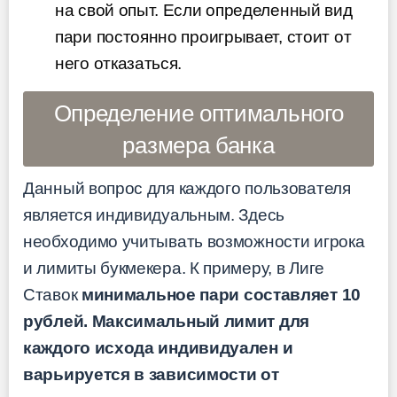
на свой опыт. Если определенный вид
пари постоянно проигрывает, стоит от
него отказаться.
Определение оптимального
размера банка
Данный вопрос для каждого пользователя
является индивидуальным. Здесь
необходимо учитывать возможности игрока
и лимиты букмекера. К примеру, в Лиге
Ставок
минимальное пари составляет 10
рублей. Максимальный лимит для
каждого исхода индивидуален и
варьируется в зависимости от