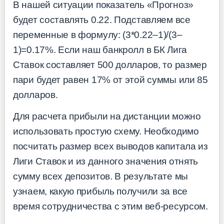
В нашей ситуации показатель «Прогноз»
будет составлять 0.22. Подставляем все
переменные в формулу: (3*0.22–1)/(3–
1)=0.17%. Если наш банкролл в БК Лига
Ставок составляет 500 долларов, то размер
пари будет равен 17% от этой суммы или 85
долларов.
Для расчета прибыли на дистанции можно
использовать простую схему. Необходимо
посчитать размер всех выводов капитала из
Лиги Ставок и из данного значения отнять
сумму всех депозитов. В результате мы
узнаем, какую прибыль получили за все
время сотрудничества с этим веб-ресурсом.