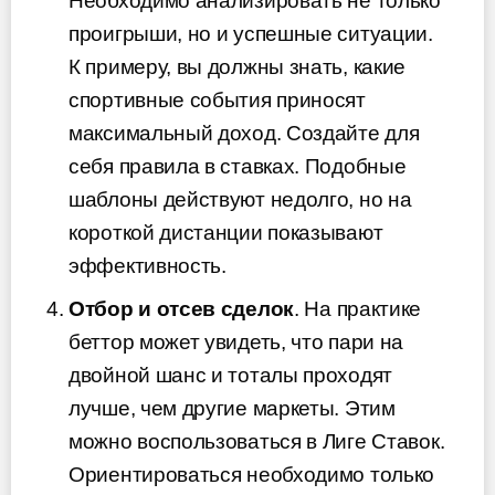
Необходимо анализировать не только
проигрыши, но и успешные ситуации.
К примеру, вы должны знать, какие
спортивные события приносят
максимальный доход. Создайте для
себя правила в ставках. Подобные
шаблоны действуют недолго, но на
короткой дистанции показывают
эффективность.
Отбор и отсев сделок
. На практике
беттор может увидеть, что пари на
двойной шанс и тоталы проходят
лучше, чем другие маркеты. Этим
можно воспользоваться в Лиге Ставок.
Ориентироваться необходимо только