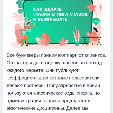
Все букмекеры принимают пари от клиентов.
Операторы дают оценку шансов на проход
каждого маркета. Они публикуют
коэффициенты, на которые пользователи
делают прогнозы. Популярностью в линии
пользуются классические виды спорта, но
администрация сервиса предлагает и
экзотические дисциплины. Далее мы