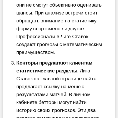
они не смогут объективно оценивать
шансы. При анализе встречи стоит
обращать внимание на статистику,
форму спортсменов и другое.
Профессионалы в Лиге Ставок
создают прогнозы с математическим
преимуществом.
Конторы предлагают клиентам
статистические разделы
. Лига
Ставок на главной странице сайта
предлагает ссылку на меню с
результатами матчей. В личном
кабинете бетторы могут найти
историю своих прогнозов. Эти два