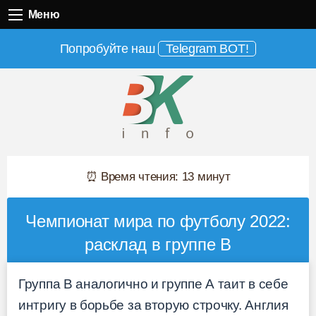
Меню
Меню
Попробуйте наш
Telegram BOT!
⏰ Время чтения: 13 минут
Чемпионат мира по футболу 2022:
расклад в группе B
Группа B аналогично и группе А таит в себе
интригу в борьбе за вторую строчку. Англия