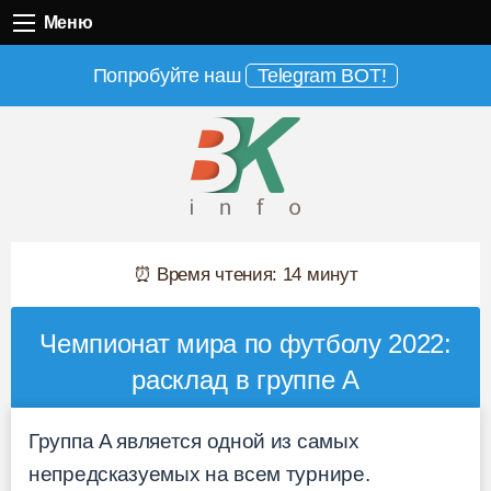
Меню
Меню
Попробуйте наш
Telegram BOT!
⏰ Время чтения: 14 минут
Чемпионат мира по футболу 2022:
расклад в группе A
Группа A является одной из самых
непредсказуемых на всем турнире.