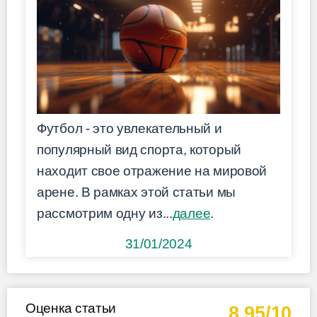
Футбол - это увлекательный и
популярный вид спорта, который
находит свое отражение на мировой
арене. В рамках этой статьи мы
рассмотрим одну из...
далее
.
31/01/2024
Оценка статьи
8.95/10