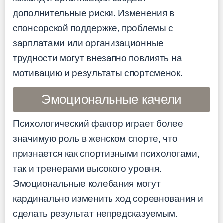
дополнительные риски. Изменения в
спонсорской поддержке, проблемы с
зарплатами или организационные
трудности могут внезапно повлиять на
мотивацию и результаты спортсменок.
Эмоциональные качели
Психологический фактор играет более
значимую роль в женском спорте, что
признается как спортивными психологами,
так и тренерами высокого уровня.
Эмоциональные колебания могут
кардинально изменить ход соревнования и
сделать результат непредсказуемым.