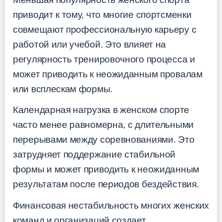
приводит к тому, что многие спортсменки
совмещают профессиональную карьеру с
работой или учебой. Это влияет на
регулярность тренировочного процесса и
может приводить к неожиданным провалам
или всплескам формы.
Календарная нагрузка в женском спорте
часто менее равномерна, с длительными
перерывами между соревнованиями. Это
затрудняет поддержание стабильной
формы и может приводить к неожиданным
результатам после периодов бездействия.
Финансовая нестабильность многих женских
команд и организаций создает