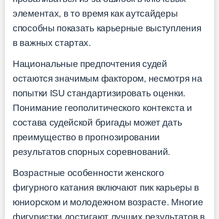
элементах, в то время как аутсайдеры
способны показать карьерные выступления
в важных стартах.
Национальные предпочтения судей
остаются значимым фактором, несмотря на
попытки ISU стандартизировать оценки.
Понимание геополитического контекста и
состава судейской бригады может дать
преимущество в прогнозировании
результатов спорных соревнований.
Возрастные особенности женского
фигурного катания включают пик карьеры в
юниорском и молодежном возрасте. Многие
фигуристки достигают лучших результатов в