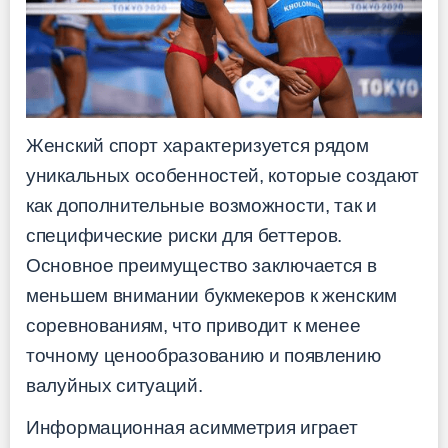
Женский спорт характеризуется рядом
уникальных особенностей, которые создают
как дополнительные возможности, так и
специфические риски для беттеров.
Основное преимущество заключается в
меньшем внимании букмекеров к женским
соревнованиям, что приводит к менее
точному ценообразованию и появлению
валуйных ситуаций.
Информационная асимметрия играет