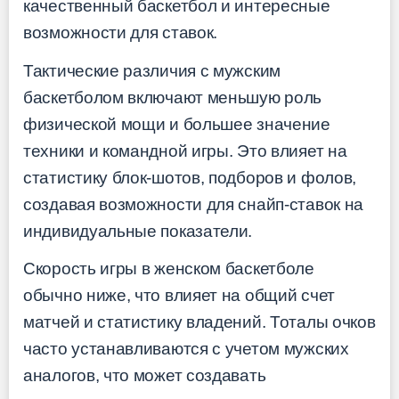
качественный баскетбол и интересные
возможности для ставок.
Тактические различия с мужским
баскетболом включают меньшую роль
физической мощи и большее значение
техники и командной игры. Это влияет на
статистику блок-шотов, подборов и фолов,
создавая возможности для снайп-ставок на
индивидуальные показатели.
Скорость игры в женском баскетболе
обычно ниже, что влияет на общий счет
матчей и статистику владений. Тоталы очков
часто устанавливаются с учетом мужских
аналогов, что может создавать