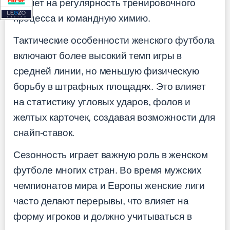
влияет на регулярность тренировочного
процесса и командную химию.
Тактические особенности женского футбола
включают более высокий темп игры в
средней линии, но меньшую физическую
борьбу в штрафных площадях. Это влияет
на статистику угловых ударов, фолов и
желтых карточек, создавая возможности для
снайп-ставок.
Сезонность играет важную роль в женском
футболе многих стран. Во время мужских
чемпионатов мира и Европы женские лиги
часто делают перерывы, что влияет на
форму игроков и должно учитываться в