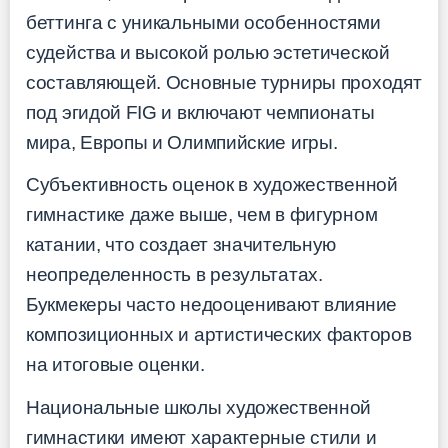
беттинга с уникальными особенностями
судейства и высокой ролью эстетической
составляющей. Основные турниры проходят
под эгидой FIG и включают чемпионаты
мира, Европы и Олимпийские игры.
Субъективность оценок в художественной
гимнастике даже выше, чем в фигурном
катании, что создает значительную
неопределенность в результатах.
Букмекеры часто недооценивают влияние
композиционных и артистических факторов
на итоговые оценки.
Национальные школы художественной
гимнастики имеют характерные стили и