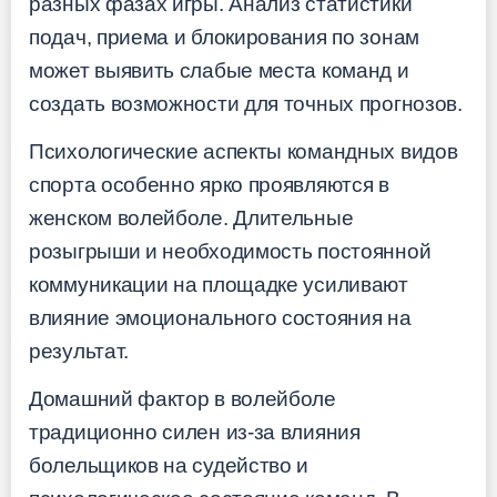
разных фазах игры. Анализ статистики
подач, приема и блокирования по зонам
может выявить слабые места команд и
создать возможности для точных прогнозов.
Психологические аспекты командных видов
спорта особенно ярко проявляются в
женском волейболе. Длительные
розыгрыши и необходимость постоянной
коммуникации на площадке усиливают
влияние эмоционального состояния на
результат.
Домашний фактор в волейболе
традиционно силен из-за влияния
болельщиков на судейство и