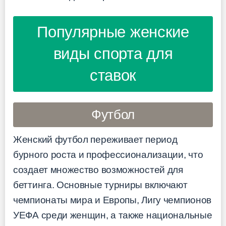
Популярные женские
виды спорта для
ставок
Футбол
Женский футбол переживает период
бурного роста и профессионализации, что
создает множество возможностей для
беттинга. Основные турниры включают
чемпионаты мира и Европы, Лигу чемпионов
УЕФА среди женщин, а также национальные