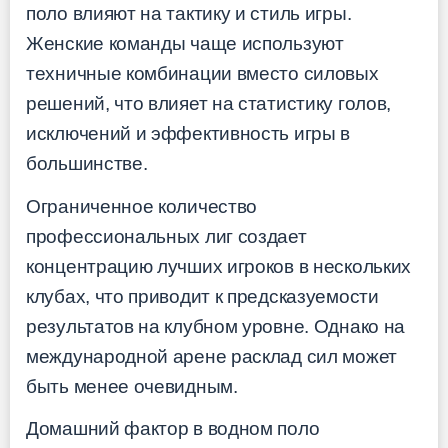
поло влияют на тактику и стиль игры.
Женские команды чаще используют
техничные комбинации вместо силовых
решений, что влияет на статистику голов,
исключений и эффективность игры в
большинстве.
Ограниченное количество
профессиональных лиг создает
концентрацию лучших игроков в нескольких
клубах, что приводит к предсказуемости
результатов на клубном уровне. Однако на
международной арене расклад сил может
быть менее очевидным.
Домашний фактор в водном поло