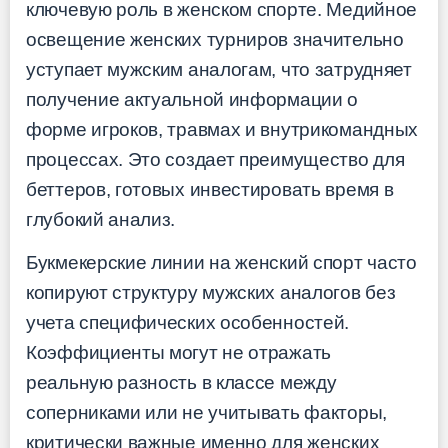
ключевую роль в женском спорте. Медийное
освещение женских турниров значительно
уступает мужским аналогам, что затрудняет
получение актуальной информации о
форме игроков, травмах и внутрикомандных
процессах. Это создает преимущество для
беттеров, готовых инвестировать время в
глубокий анализ.
Букмекерские линии на женский спорт часто
копируют структуру мужских аналогов без
учета специфических особенностей.
Коэффициенты могут не отражать
реальную разность в классе между
соперниками или не учитывать факторы,
критически важные именно для женских