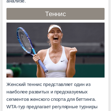
анализе.
Теннис
Женский теннис представляет один из
наиболее развитых и предсказуемых
сегментов женского спорта для беттинга.
WTA-тур предлагает регулярные турниры