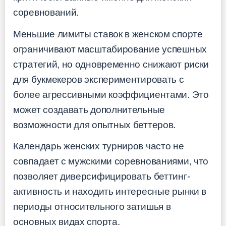
соревнований.
Меньшие лимиты ставок в женском спорте
ограничивают масштабирование успешных
стратегий, но одновременно снижают риски
для букмекеров экспериментировать с
более агрессивными коэффициентами. Это
может создавать дополнительные
возможности для опытных беттеров.
Календарь женских турниров часто не
совпадает с мужскими соревнованиями, что
позволяет диверсифицировать беттинг-
активность и находить интересные рынки в
периоды относительного затишья в
основных видах спорта.