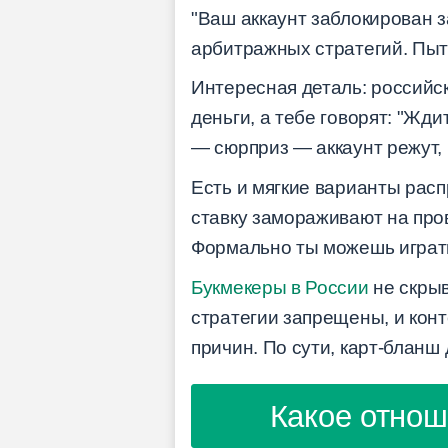
"Ваш аккаунт заблокирован з
арбитражных стратегий. Пыт
Интересная деталь: российс
деньги, а тебе говорят: "Жд
— сюрприз — аккаунт режут, 
Есть и мягкие варианты расп
ставку замораживают на про
Формально ты можешь играть,
Букмекеры в России
не скрыв
стратегии запрещены, и кон
причин. По сути, карт-бланш 
Какое отнош