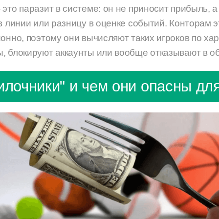
это паразит в системе: он не приносит прибыль, 
в линии или разницу в оценке событий. Конторам 
ионно, поэтому они вычисляют таких игроков по ха
, блокируют аккаунты или вообще отказывают в о
вилочники" и чем они опасны дл