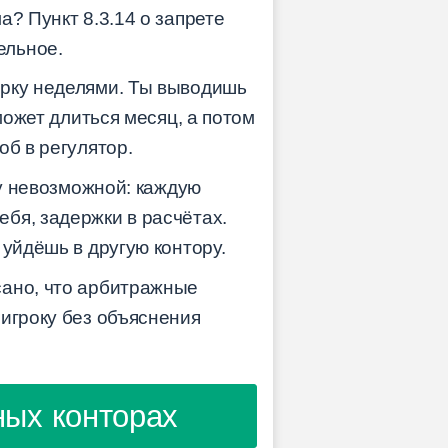
? Пункт 8.3.14 о запрете
ельное.
ерку неделями. Ты выводишь
может длиться месяц, а потом
об в регулятор.
ру невозможной: каждую
бя, задержки в расчётах.
уйдёшь в другую контору.
сано, что арбитражные
 игроку без объяснения
ных конторах