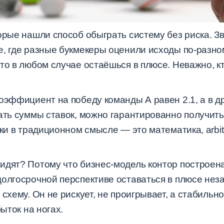
орые нашли способ обыграть систему без риска. Зв
, где разные букмекеры оценили исходы по-разном
то в любом случае остаёшься в плюсе. Неважно, к
оэффициент на победу команды А равен 2.1, а в д
тать суммы ставок, можно гарантированно получит
вки в традиционном смысле — это математика, arbi
идят? Потому что бизнес-модель контор построен
долгосрочной перспективе оставаться в плюсе нез
схему. Он не рискует, не проигрывает, а стабильно
быток на ногах.