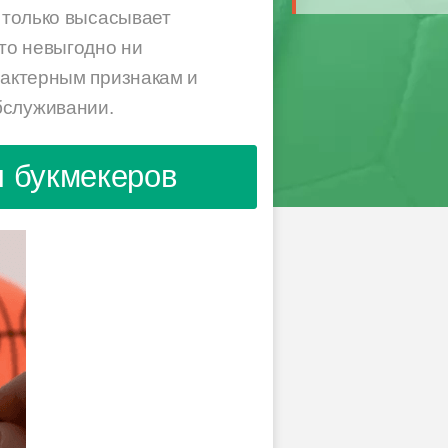
а только высасывает
это невыгодно ни
рактерным признакам и
бслуживании.
я букмекеров