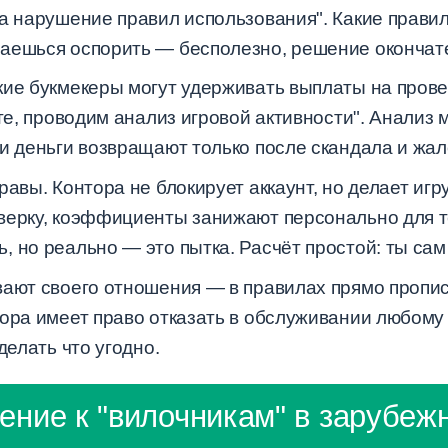
а нарушение правил использования". Какие правила
аешься оспорить — бесполезно, решение окончат
кие букмекеры могут удерживать выплаты на пров
ите, проводим анализ игровой активности". Анализ 
и деньги возвращают только после скандала и жал
равы. Контора не блокирует аккаунт, но делает иг
верку, коэффициенты занижают персонально для те
 но реально — это пытка. Расчёт простой: ты сам 
ают своего отношения — в правилах прямо пропи
тора имеет право отказать в обслуживании любому
делать что угодно.
ение к "вилочникам" в зарубеж