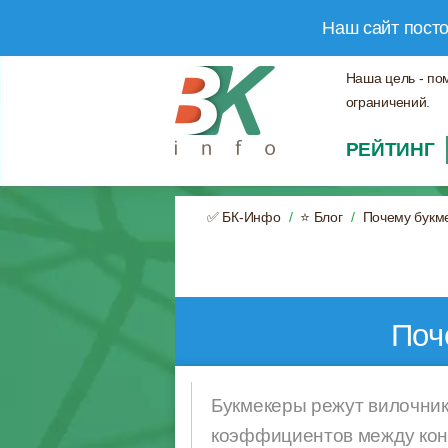
Наш сайт пост
Наша цель - по
ограничений.
РЕЙТИНГ
✅ БК-Инфо
⭐ Блог
Почему букм
Поч
Букмекеры режут вилочнико
коэффициентов между конт