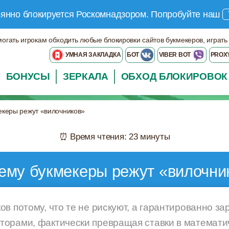
оянно блокируется Роскомнадзором.
Попробуйте наш
могать игрокам обходить любые блокировки сайтов букмекеров, играть
УМНАЯ ЗАКЛАДКА
БОТ
VIBER BOT
PROX
БОНУСЫ
ЗЕРКАЛА
ОБХОД БЛОКИРОВОК
екеры режут «вилочников»
⏰ Время чтения: 23 минуты
ему букмекеры режут «вилочни
в потому, что те не рискуют, а гарантированно з
орами, фактически превращая ставки в математичес