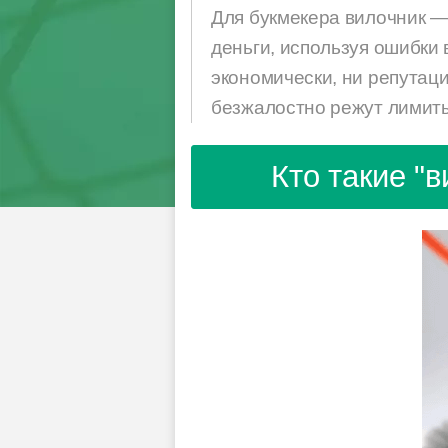
Для букмекера вилочник — 
деньги, используя ошибки 
экономически, ни репутац
безжалостно режут лимиты
Кто такие "