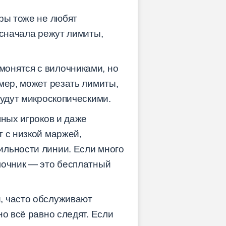
еры тоже не любят
 сначала режут лимиты,
онятся с вилочниками, но
мер, может резать лимиты,
будут микроскопическими.
шных игроков и даже
 с низкой маржей,
ильности линии. Если много
лочник — это бесплатный
, часто обслуживают
о всё равно следят. Если