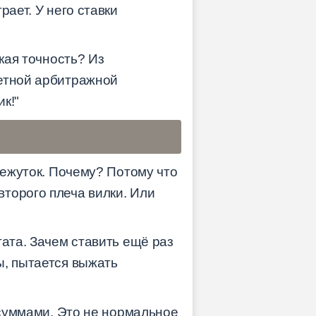
ает. У него ставки
кая точность? Из
ретной арбитражной
к!"
межуток. Почему? Потому что
торого плеча вилки. Или
тата. Зачем ставить ещё раз
ы, пытается выжать
 суммами. Это не нормальное