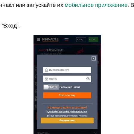
ннакл или запускайте их
мобильное приложение
. 
 “Вход”.