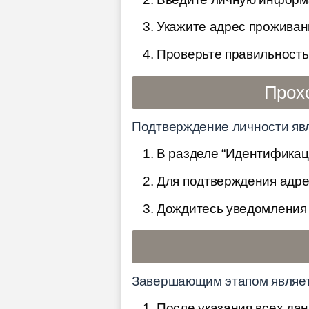
Укажите адрес проживани
Проверьте правильность
Прох
Подтверждение личности явл
В разделе “Идентификац
Для подтверждения адрес
Дождитесь уведомления 
Завершающим этапом являетс
После указания всех дан