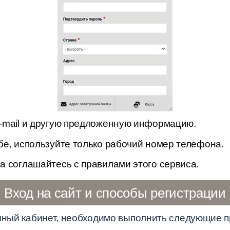
-mail и другую предложенную информацию.
бе, используйте только рабочий номер телефона.
а соглашайтесь с правилами этого сервиса.
Вход на сайт и способы регистрации
ичный кабинет, необходимо выполнить следующие п