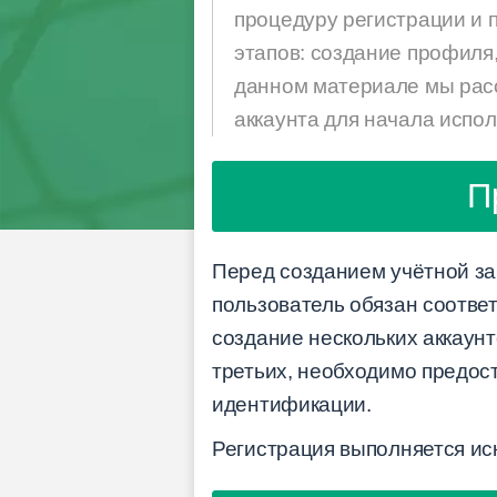
процедуру регистрации и 
этапов: создание профиля
данном материале мы расс
аккаунта для начала испо
П
Перед созданием учётной за
пользователь обязан соотве
создание нескольких аккаунт
третьих, необходимо предос
идентификации.
Регистрация выполняется ис