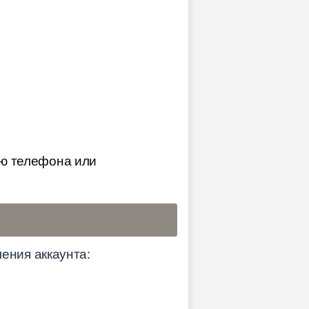
ю телефона или
ения аккаунта: