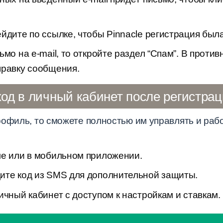
йдите по ссылке, чтобы Pinnacle регистрация был
мо на e-mail, то откройте раздел “Спам”. В проти
правку сообщения.
од в личный кабинет после регистра
рофиль, то сможете полностью им управлять и раб
ле или в мобильном приложении.
ите код из SMS для дополнительной защиты.
ичный кабинет с доступом к настройкам и ставкам.