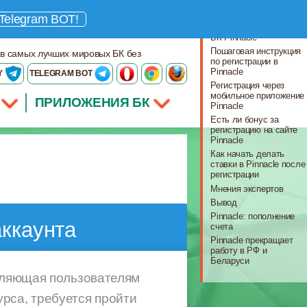
Что важно знать
Telegram BOT!
Правила регистрации в
БК Pinnacle
Пошаговая инструкция
 в самых лучших мировых БК без
по регистрации в
Pinnacle
Y
TELEGRAM BOT
Регистрация через
мобильное приложение
ПРИЛОЖЕНИЯ БК
Pinnacle
Есть ли бонус за
регистрацию на сайте
Pinnacle
Как начать делать
ставки в Pinnacle после
регистрации
Мнения экспертов
Вывод
Pinnacle: пополнение
аккаунта
счета
Pinnacle прекращает
работу в РФ и
Беларуси
авляющая пользователям
рса, требуется пройти