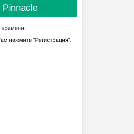
 Pinnacle
 времени:
Там нажмите “Регистрация”.