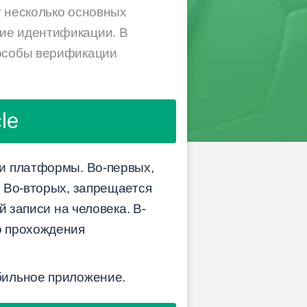
т несколько основных
ние идентификации. В
пособы верификации
le
и платформы. Во-первых,
 Во-вторых, запрещается
 записи на человека. В-
о прохождения
бильное приложение.