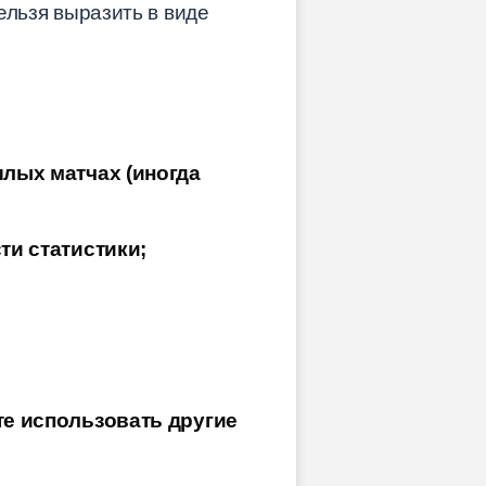
нельзя выразить в виде
шлых матчах (иногда
ти статистики;
те использовать другие