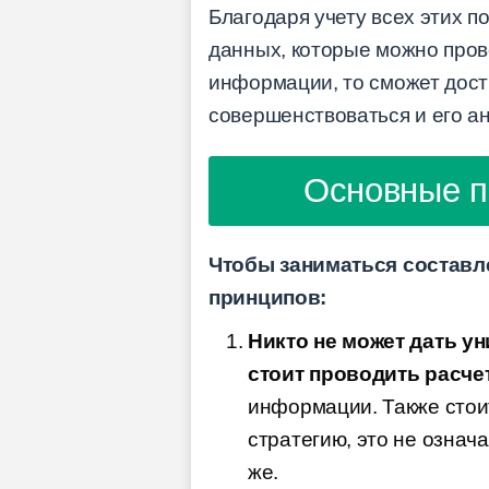
Благодаря учету всех этих п
данных, которые можно пров
информации, то сможет дост
совершенствоваться и его а
Основные п
Чтобы заниматься составл
принципов:
Никто не может дать у
стоит проводить расче
информации. Также стоит
стратегию, это не означа
же.