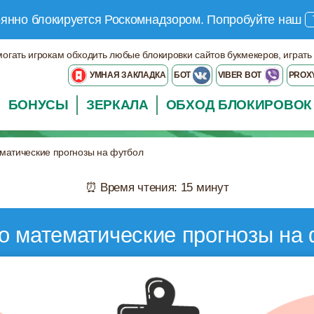
оянно блокируется Роскомнадзором.
Попробуйте наш
могать игрокам обходить любые блокировки сайтов букмекеров, играть
УМНАЯ ЗАКЛАДКА
БОТ
VIBER BOT
PROX
БОНУСЫ
ЗЕРКАЛА
ОБХОД БЛОКИРОВОК
матические прогнозы на футбол
⏰ Время чтения: 15 минут
о математические прогнозы на