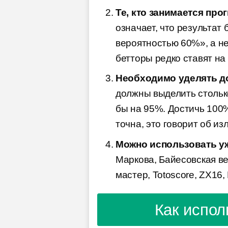
Те, кто занимается пр
означает, что результат 
вероятностью 60%», а н
бетторы редко ставят на 
Необходимо уделять д
должны выделить столько
бы на 95%. Достичь 100%
точна, это говорит об и
Можно использовать у
Маркова, Байесовская в
мастер, Totoscore, ZX16
Как испол