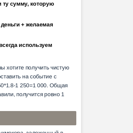
 ту сумму, которую
 деньги + желаемая
 всегда используем
ы хотите получить чистую
оставить на событие с
50*1.8-1 250=1 000. Общая
авили, получится ровно 1
букмекера, заложенный в