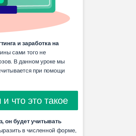
инга и заработка на
ины сами того не
озов. В данном уроке мы
ссчитывается при помощи
и что это такое
з, он будет учитывать
 выразить в численной форме,