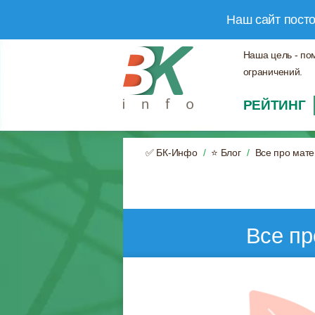
Наш сайт пост
Наша цель - по
ограничений.
РЕЙТИНГ
✅ БК-Инфо
⭐ Блог
Все про мате
Все пр