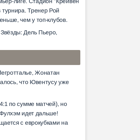
ьер-лиге. Стадион "Крейвен
 турнира. Тренер Рой
еньше, чем у топ-клубов.
 Звёзды: Дель Пьеро,
Легротталье, Жонатан
залось, что Ювентусу уже
4:1 по сумме матчей), но
 Фулхэм идет дальше!
ощается с еврокубками на