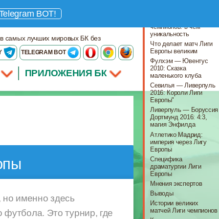
Что важно знать
Telegram BOT!
Лига Европы vs Лига
чемпионов: в чём
уникальность
 в самых лучших мировых БК без
Что делает матч Лиги
Европы великим
Y
TELEGRAM BOT
Фулхэм — Ювентус
2010: Сказка
ПРИЛОЖЕНИЯ БК
маленького клуба
Севилья — Ливерпуль
2016: Короли Лиги
Европы"
Ливерпуль — Боруссия
Дортмунд 2016: 4:3,
магия Энфилда
Атлетико Мадрид:
империя через Лигу
Европы
Специфика
опы
драматургии Лиги
Европы
Мнения экспертов
Выводы
, но именно здесь
Истории великих
матчей Лиги чемпионов
футбола. Это турнир, где