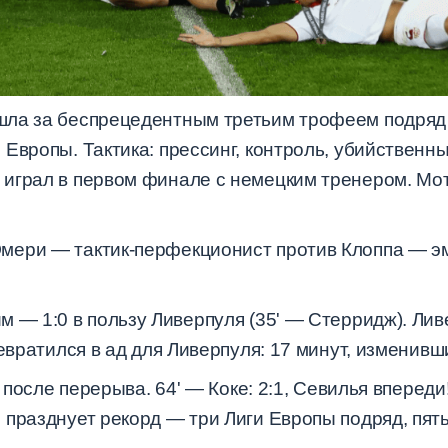
ла за беспрецедентным третьим трофеем подряд (
Европы. Тактика: прессинг, контроль, убийственны
играл в первом финале с немецким тренером. Мо
мери — тактик-перфекционист против Клоппа — э
м — 1:0 в пользу Ливерпуля (35' — Стерридж). Ли
евратился в ад для Ливерпуля: 17 минут, изменивш
 после перерыва. 64' — Коке: 2:1, Севилья впереди!
празднует рекорд — три Лиги Европы подряд, пять