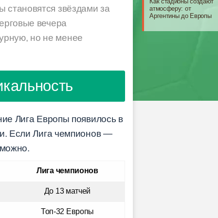
Как стадионы создают
ы становятся звёздами за
атмосферу: от
Аргентины до Европы
верговые вечера
урную, но не менее
икальность
ние Лига Европы появилось в
ти. Если Лига чемпионов —
зможно.
Лига чемпионов
До 13 матчей
Топ-32 Европы