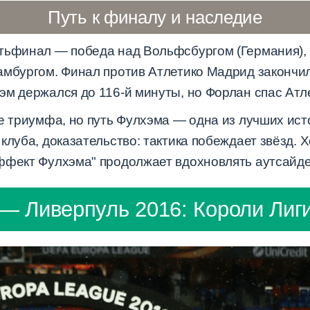
Путь к финалу и наследие
ртьфинал — победа над Вольфсбургом (Германия)
амбургом. Финал против Атлетико Мадрид закончил
эм держался до 116-й минуты, но Форлан спас Атл
е триумфа, но путь Фулхэма — одна из лучших ист
клуба, доказательство: тактика побеждает звёзд. 
ффект Фулхэма" продолжает вдохновлять аутсайде
— Ливерпуль 2016: Короли Лиг