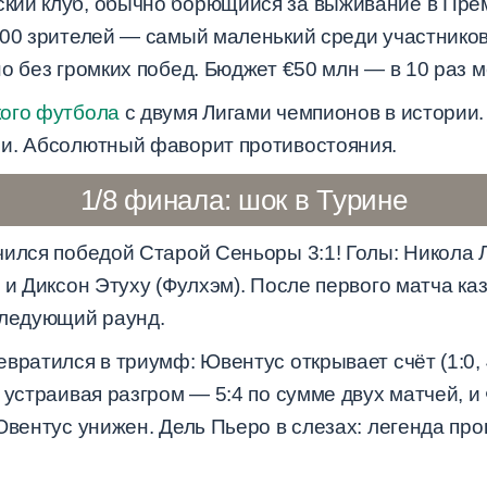
ий клуб, обычно борющийся за выживание в Прем
000 зрителей — самый маленький среди участников
о без громких побед. Бюджет €50 млн — в 10 раз м
кого футбола
с двумя Лигами чемпионов в истории.
и. Абсолютный фаворит противостояния.
1/8 финала: шок в Турине
чился победой Старой Сеньоры 3:1! Голы: Никола 
 и Диксон Этуху (Фулхэм). После первого матча ка
следующий раунд.
вратился в триумф: Ювентус открывает счёт (1:0, 
 устраивая разгром — 5:4 по сумме двух матчей, и
Ювентус унижен. Дель Пьеро в слезах: легенда пр