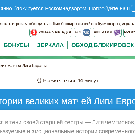
оянно блокируется Роскомнадзором.
Попробуйте наш
могать игрокам обходить любые блокировки сайтов букмекеров, играть
УМНАЯ ЗАКЛАДКА
БОТ
VIBER BOT
PROX
БОНУСЫ
ЗЕРКАЛА
ОБХОД БЛОКИРОВОК
ких матчей Лиги Европы
⏰ Время чтения: 14 минут
тории великих матчей Лиги Евр
ся в тени своей старшей сестры — Лиги чемпионов
азуемые и эмоциональные истории современного 