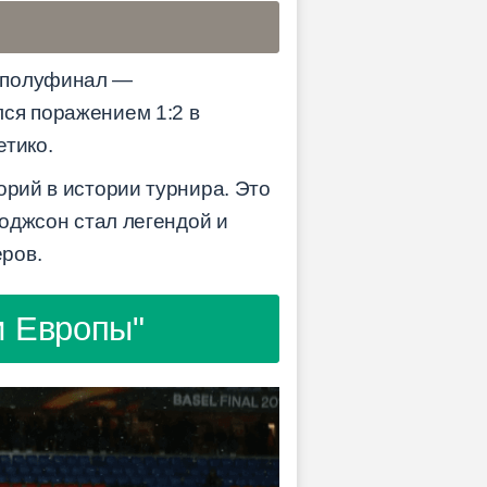
, полуфинал —
ся поражением 1:2 в
етико.
орий в истории турнира. Это
Ходжсон стал легендой и
ров.
и Европы"