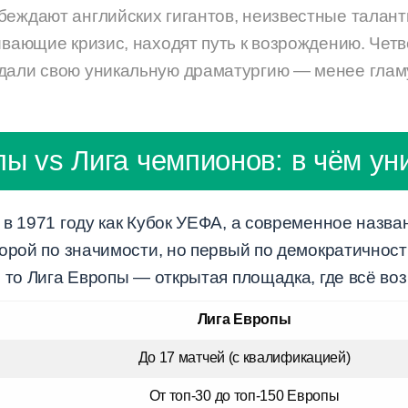
беждают английских гигантов, неизвестные талант
ивающие кризис, находят путь к возрождению. Чет
дали свою уникальную драматургию — менее глам
пы vs Лига чемпионов: в чём ун
в 1971 году как Кубок УЕФА, а современное назва
торой по значимости, но первый по демократичнос
 то Лига Европы — открытая площадка, где всё во
Лига Европы
До 17 матчей (с квалификацией)
От топ-30 до топ-150 Европы