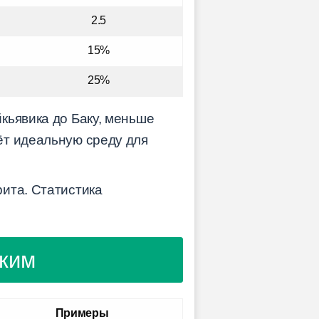
2.5
15%
25%
кьявика до Баку, меньше
ёт идеальную среду для
ита. Статистика
иким
Примеры