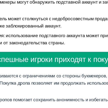
кмекеры могут обнаружить подставной аккаунт и за
ель может столкнуться с недобросовестным прода
же заблокированный аккаунт.
я: использование подставного аккаунта может при
и от законодательства страны.
пешные игроки приходят к пок
киваются с ограничениями со стороны букмекеров,
Покупка дропа позволяет им продолжать использов
дропов помогает сохранить анонимность и избегат