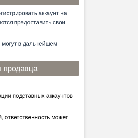
гистрировать аккаунт на
аются предоставить свои
 и могут в дальнейшем
и продавца
ации подставных аккаунтов
й, ответственность может