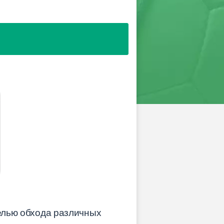
целью обхода различных