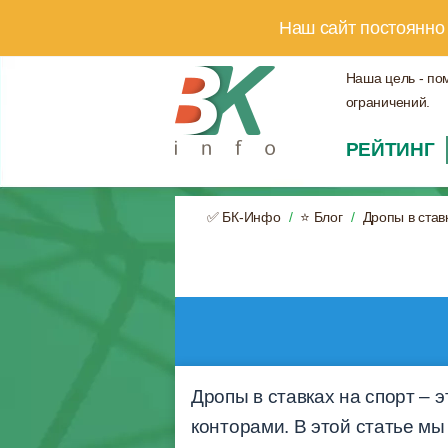
Наш сайт постоянно
Наша цель - по
ограничений.
РЕЙТИНГ
✅ БК-Инфо
⭐ Блог
Дропы в став
Дропы в ставках на спорт – 
конторами. В этой статье мы