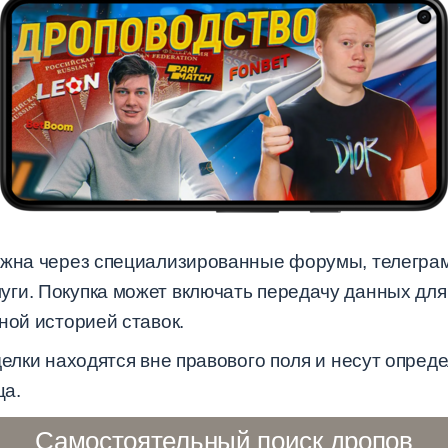
ожна через специализированные форумы, телеграм
ги. Покупка может включать передачу данных для 
ной историей ставок.
делки находятся вне правового поля и несут опред
ца.
Самостоятельный поиск дропов