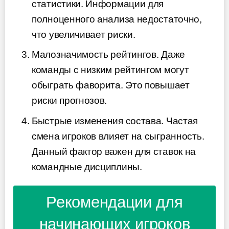
статистики. Информации для
полноценного анализа недостаточно,
что увеличивает риски.
Малозначимость рейтингов. Даже
команды с низким рейтингом могут
обыграть фаворита. Это повышает
риски прогнозов.
Быстрые изменения состава. Частая
смена игроков влияет на сыгранность.
Данный фактор важен для ставок на
командные дисциплины.
Рекомендации для
начинающих игроков