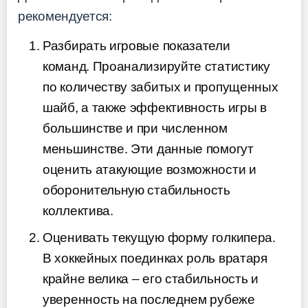
рекомендуется:​
Разбирать игровые показатели
команд. Проанализируйте статистику
по количеству забитых и пропущенных
шайб, а также эффективность игры в
большинстве и при численном
меньшинстве. Эти данные помогут
оценить атакующие возможности и
оборонительную стабильность
коллектива.
Оценивать текущую форму голкипера.
В хоккейных поединках роль вратаря
крайне велика – его стабильность и
уверенность на последнем рубеже