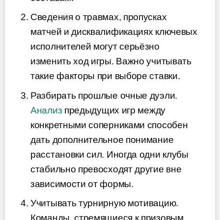
Сведения о травмах, пропусках
матчей и дисквалификациях ключевых
исполнителей могут серьёзно
изменить ход игры. Важно учитывать
такие факторы при выборе ставки.
Разбирать прошлые очные дуэли.
Анализ
предыдущих игр между
конкретными соперниками способен
дать дополнительное понимание
расстановки сил. Иногда одни клубы
стабильно превосходят другие вне
зависимости от формы.
Учитывать турнирную мотивацию.
Команды, стремящиеся к призовым