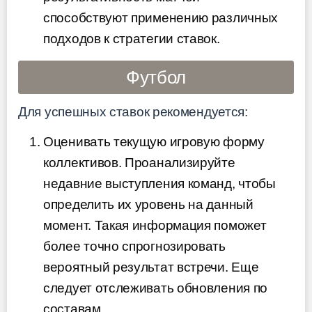
способствуют применению различных
подходов к стратегии ставок.
Футбол
Для успешных ставок рекомендуется:​
Оценивать текущую игровую форму
коллективов. Проанализируйте
недавние выступления команд, чтобы
определить их уровень на данный
момент. Такая информация поможет
более точно спрогнозировать
вероятный результат встречи. Еще
следует отслеживать обновления по
составам.