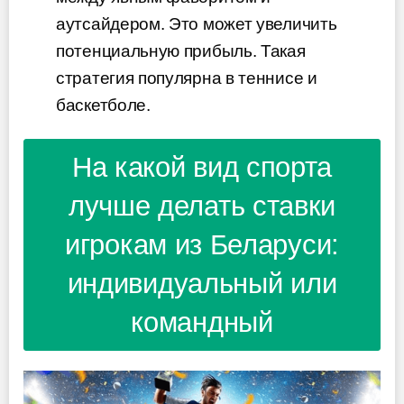
аутсайдером. Это может увеличить
потенциальную прибыль. Такая
стратегия популярна в теннисе и
баскетболе.​
На какой вид спорта
лучше делать ставки
игрокам из Беларуси:
индивидуальный или
командный