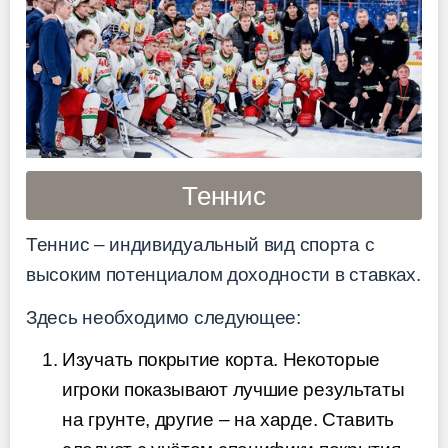
Теннис
Теннис – индивидуальный вид спорта с
высоким потенциалом доходности в ставках.
Здесь необходимо следующее:
Изучать покрытие корта. Некоторые
игроки показывают лучшие результаты
на грунте, другие – на харде. Ставить