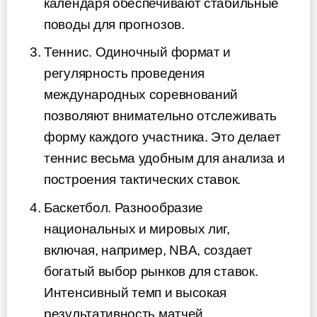
календаря обеспечивают стабильные
поводы для прогнозов.
Теннис. Одиночный формат и
регулярность проведения
международных соревнований
позволяют внимательно отслеживать
форму каждого участника. Это делает
теннис весьма удобным для анализа и
построения тактических ставок.
Баскетбол. Разнообразие
национальных и мировых лиг,
включая, например, NBA, создает
богатый выбор рынков для ставок.
Интенсивный темп и высокая
результативность матчей