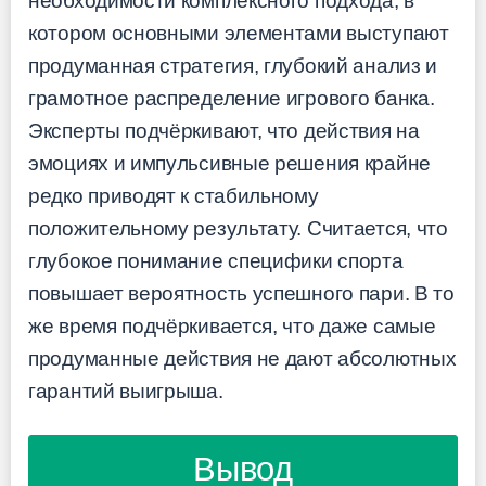
необходимости комплексного подхода, в
котором основными элементами выступают
продуманная стратегия, глубокий анализ и
грамотное распределение игрового банка.
Эксперты подчёркивают, что действия на
эмоциях и импульсивные решения крайне
редко приводят к стабильному
положительному результату. Считается, что
глубокое понимание специфики спорта
повышает вероятность успешного пари. В то
же время подчёркивается, что даже самые
продуманные действия не дают абсолютных
гарантий выигрыша.
Вывод