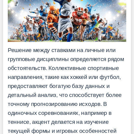
Решение между ставками на личные или
групповые дисциплины определяется рядом
обстоятельств. Коллективные спортивные
направления, такие как хоккей или футбол,
предоставляют богатую базу данных и
детальный анализ, что способствует более
точному прогнозированию исходов. В
одиночных соревнованиях, например в
теннисе, акцент делается на изучение
текущей формы и игровых особенностей