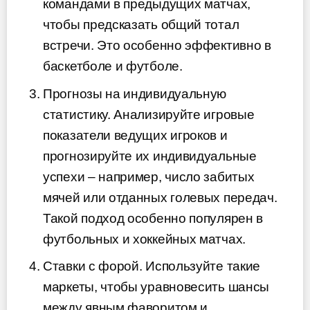
командами в предыдущих матчах,
чтобы предсказать общий тотал
встречи. Это особенно эффективно в
баскетболе и футболе.​
Прогнозы на индивидуальную
статистику. Анализируйте игровые
показатели ведущих игроков и
прогнозируйте их индивидуальные
успехи – например, число забитых
мячей или отданных голевых передач.
Такой подход особенно популярен в
футбольных и хоккейных матчах.​
Ставки с форой. Используйте такие
маркеты, чтобы уравновесить шансы
между явным фаворитом и