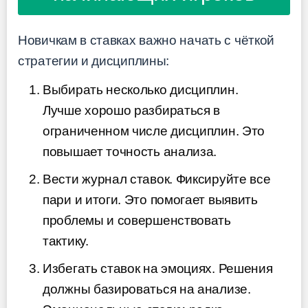
Новичкам в ставках важно начать с чёткой
стратегии и дисциплины:
Выбирать несколько дисциплин.
Лучше хорошо разбираться в
ограниченном числе дисциплин. Это
повышает точность анализа.
Вести журнал ставок. Фиксируйте все
пари и итоги. Это помогает выявить
проблемы и совершенствовать
тактику.
Избегать ставок на эмоциях. Решения
должны базироваться на анализе.