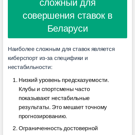
сложный для
совершения ставок в
Беларуси
Наиболее сложным для ставок является
киберспорт из-за специфики и
нестабильности:
Низкий уровень предсказуемости.
Клубы и спортсмены часто
показывают нестабильные
результаты. Это мешает точному
прогнозированию.
Ограниченность достоверной