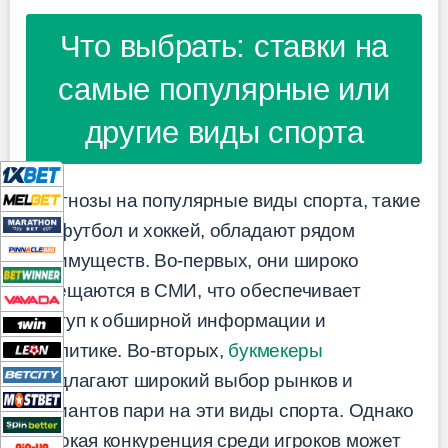
Что выбрать: ставки на
самые популярные или
другие виды спорта
Прогнозы на популярные виды спорта, такие
как футбол и хоккей, обладают рядом
преимуществ. Во-первых, они широко
освещаются в СМИ, что обеспечивает
доступ к обширной информации и
аналитике. Во-вторых,
букмекеры
предлагают широкий выбор рынков и
вариантов пари на эти виды спорта. Однако
высокая конкуренция среди игроков может