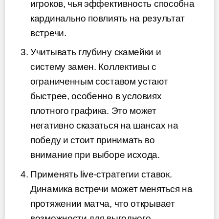
игроков, чья эффективность способна
кардинально повлиять на результат
встречи.
Учитывать глубину скамейки и
систему замен. Коллективы с
ограниченным составом устают
быстрее, особенно в условиях
плотного графика. Это может
негативно сказаться на шансах на
победу и стоит принимать во
внимание при выборе исхода.
Применять live-стратегии ставок.
Динамика встречи может меняться на
протяжении матча, что открывает
возможности для выгодного