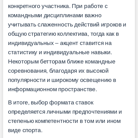
конкретного участника. При работе с
командными дисциплинами важно
учитывать слаженность действий игроков и
общую стратегию коллектива, тогда как в
индивидуальных – акцент ставится на
статистику и индивидуальные навыки.
Некоторым бетторам ближе командные
соревнования, благодаря их высокой
популярности и широкому освещению в
информационном пространстве.
В итоге, выбор формата ставок
определяется личными предпочтениями и
степенью компетентности в том или ином
виде спорта.